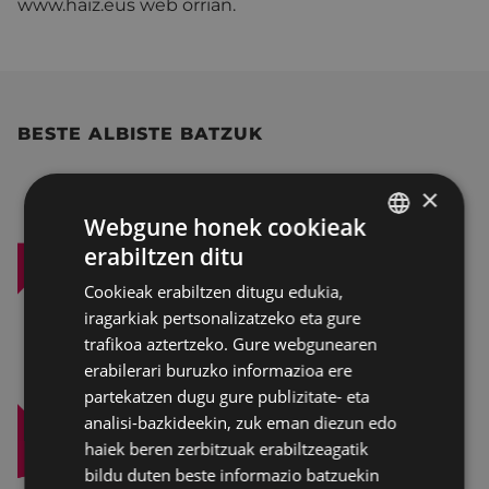
www.haiz.eus web orrian.
BESTE ALBISTE BATZUK
×
Webgune honek cookieak
erabiltzen ditu
BASQUE
Cookieak erabiltzen ditugu edukia,
SPANISH
iragarkiak pertsonalizatzeko eta gure
trafikoa aztertzeko. Gure webgunearen
erabilerari buruzko informazioa ere
partekatzen dugu gure publizitate- eta
analisi-bazkideekin, zuk eman diezun edo
haiek beren zerbitzuak erabiltzeagatik
bildu duten beste informazio batzuekin