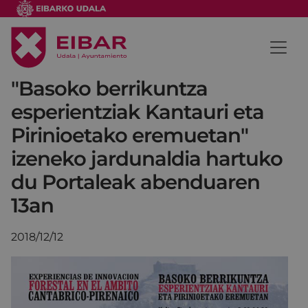
"Basoko berrikuntza
esperientziak Kantauri eta
Pirinioetako eremuetan"
izeneko jardunaldia hartuko
du Portaleak abenduaren
13an
2018/12/12