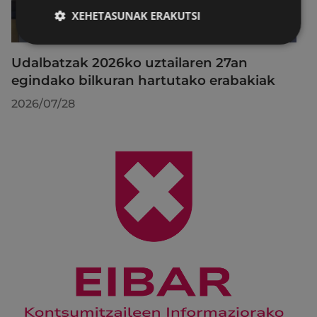
XEHETASUNAK ERAKUTSI
Udalbatzak 2026ko uztailaren 27an
egindako bilkuran hartutako erabakiak
2026/07/28