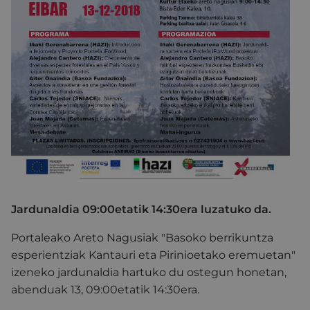
Jardunaldia 09:00etatik 14:30era luzatuko da.
Portaleako Areto Nagusiak "Basoko berrikuntza
esperientziak Kantauri eta Pirinioetako eremuetan"
izeneko jardunaldia hartuko du ostegun honetan,
abenduak 13, 09:00etatik 14:30era.