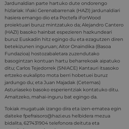
Jardunaldian parte hartuko dute ondorengo
hizlariak:
Iñaki Gerenabarrenak (HAZI) jardunaldiari
hasiera emango dio eta
Poctefa iForWood
proiektuari buruz mintzatuko da;
Alejandro Cantero
(HAZI) basoko hainbat espezieren hazkundeari
buruz Euskadin hitz egingo du eta ezagutzen diren
betekizunen inguruan;
Aitor Onaindika (Basoa
Fundazioa) hostozabaletara zuzendutako
basogintzan kontuan hartu beharrekoak aipatuko
ditu;
Carlos Tejedorrek (SNIACE) Kantauri itsasoko
ertzeko eukalipto mota berri hobetuei buruz
jardungo du; eta
Juan Majadak (Cetemas)
Asturiaseko basoko esperientziak kontatuko ditu.
Amaitzeko, mahai-inguru bat egingo da.
Tokiak mugatuak izango dira eta izen-ematea egin
daiteke
fpefraisoro@hazi.eus helbidera mezua
bidalita,
627431904 telefonora deituta eta