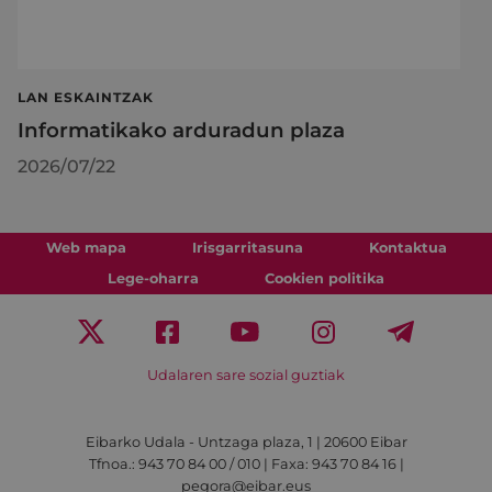
LAN ESKAINTZAK
Informatikako arduradun plaza
2026/07/22
Web mapa
Irisgarritasuna
Kontaktua
Lege-oharra
Cookien politika
Udalaren sare sozial guztiak
Eibarko Udala - Untzaga plaza, 1 | 20600 Eibar
Tfnoa.: 943 70 84 00 / 010 | Faxa: 943 70 84 16 |
pegora@eibar.eus