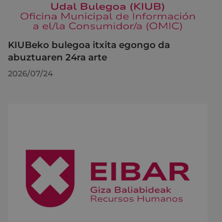
KIUBeko bulegoa itxita egongo da
abuztuaren 24ra arte
2026/07/24