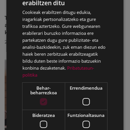
erabiltzen ditu
BASQUE
Cookieak erabiltzen ditugu edukia,
SPANISH
Trafiko-murrizketak Egogain kalean
iragarkiak pertsonalizatzeko eta gure
abuztuaren 10etik abuztuaren 23ra,
trafikoa aztertzeko. Gure webgunearen
konponketa-lanak direla-eta
erabilerari buruzko informazioa ere
partekatzen dugu gure publizitate- eta
2026/07/30
analisi-bazkideekin, zuk eman diezun edo
haiek beren zerbitzuak erabiltzeagatik
bildu duten beste informazio batzuekin
konbina dezaketenak.
Pribatutasun-
politika
Behar-
Errendimendua
beharrezkoa
Bideratzea
Funtzionaltasuna