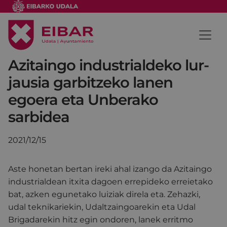
Azitaingo industrialdeko lur-
jausia garbitzeko lanen
egoera eta Unberako
sarbidea
2021/12/15
Aste honetan bertan ireki ahal izango da Azitaingo
industrialdean itxita dagoen errepideko erreietako
bat, azken egunetako luiziak direla eta. Zehazki,
udal teknikariekin, Udaltzaingoarekin eta Udal
Brigadarekin hitz egin ondoren, lanek erritmo