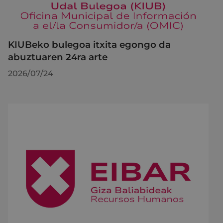
KIUBeko bulegoa itxita egongo da
abuztuaren 24ra arte
2026/07/24