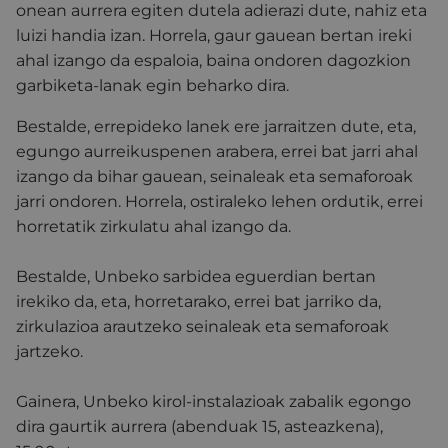
onean aurrera egiten dutela adierazi dute, nahiz eta
luizi handia izan. Horrela, gaur gauean bertan ireki
ahal izango da espaloia, baina ondoren dagozkion
garbiketa-lanak egin beharko dira.
Bestalde, errepideko lanek ere jarraitzen dute, eta,
egungo aurreikuspenen arabera, errei bat jarri ahal
izango da bihar gauean, seinaleak eta semaforoak
jarri ondoren. Horrela, ostiraleko lehen ordutik, errei
horretatik zirkulatu ahal izango da.
Bestalde, Unbeko sarbidea eguerdian bertan
irekiko da, eta, horretarako, errei bat jarriko da,
zirkulazioa arautzeko seinaleak eta semaforoak
jartzeko.
Gainera, Unbeko kirol-instalazioak zabalik egongo
dira gaurtik aurrera (abenduak 15, asteazkena),