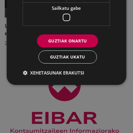
Sailkatu gabe
Udalbatzak 2026ko uztailaren 27an
egindako bilkuran hartutako erabakiak
GUZTIAK ONARTU
2026/07/28
GUZTIAK UKATU
XEHETASUNAK ERAKUTSI