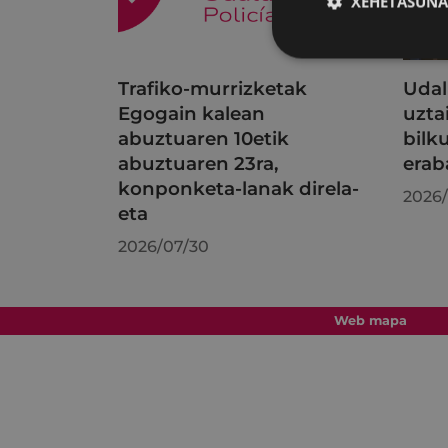
XEHETASUNA
Trafiko-murrizketak
Udal
Egogain kalean
uzta
abuztuaren 10etik
bilk
abuztuaren 23ra,
erab
konponketa-lanak direla-
2026/
eta
2026/07/30
Web mapa