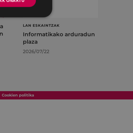
AK ONARTU
ta
LAN ESKAINTZAK
en
Informatikako arduradun
plaza
2026/07/22
Cookien politika