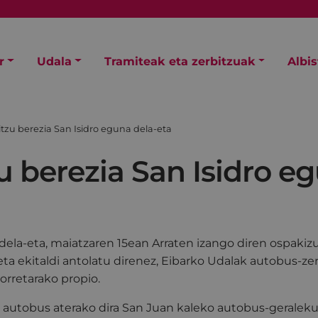
r
Udala
Tramiteak eta zerbitzuak
Albi
tzu berezia San Isidro eguna dela-eta
 berezia San Isidro e
dela-eta, maiatzaren 15ean Arraten izango diren ospaki
eta ekitaldi antolatu direnez, Eibarko Udalak autobus-zer
horretarako propio.
6 autobus aterako dira San Juan kaleko autobus-geraleku