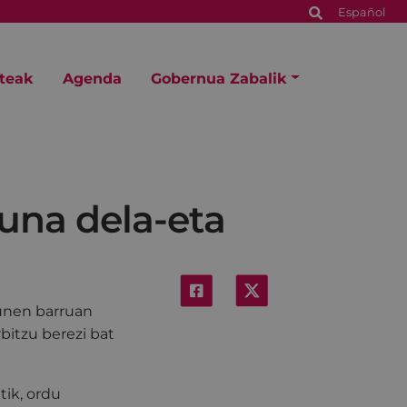
Español
steak
Agenda
Gobernua Zabalik
guna dela-eta
zunen barruan
bitzu berezi bat
tik, ordu