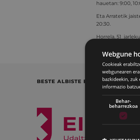
hauetan: 9:00, 10:0
Eta Arratetik jais
20:30.
Horrela, 51 jarle
horretako progra
Webgune hon
Cookieak erabiltz
webgunearen erabi
bazkideekin, zuk 
BESTE ALBISTE BATZUK
informazio batzu
Behar-
beharrezkoa