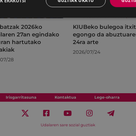
K ERAKUTSI
GUZTIAK UKATU
GUZTI
batzak 2026ko
KIUBeko bulegoa itxi
ilaren 27an egindako
egongo da abuztuar
uran hartutako
24ra arte
akiak
2026/07/24
07/28
Irisgarritasuna
Kontaktua
Lege-oharra
Udalaren sare sozial guztiak