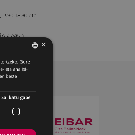
 13:30, 18:30 eta
i die egun
×
ztertzeko. Gure
BASQUE
- eta analisi-
SPANISH
en beste
Sailkatu gabe