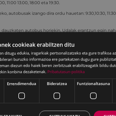
0, 11:00 13:00, 18:00 eta 19:30.
teko, autobusak izango dira ordu hauetan: 9:30,10:30, 11:30,
ku dauzkaten autobus horiekin, Udalak erantzun egin nah
man dauden ikuskizunetara joan nahi dutenen premiei.
ek cookieak erabiltzen ditu
en ditugu edukia, iragarkiak pertsonalizatzeko eta gure trafikoa a
lerari buruzko informazioa ere partekatzen dugu gure publizitate
eman diezun edo haiek beren zerbitzuak erabiltzeagatik bildu dut
ekin konbina dezaketenak.
Pribatutasun-politika
Errendimendua
Bideratzea
Funtzionaltasuna