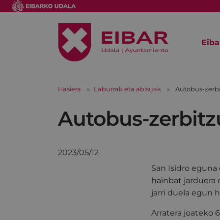
Eiba
Hasiera
Laburrak eta abisuak
Autobus-zerbi
Autobus-zerbitzu
2023/05/12
San Isidro eguna 
hainbat jarduera 
jarri duela egun 
Arratera joateko 