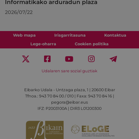
Informatikako arduradun plaza
2026/07/22
Web mapa
Irisgarritasuna
Kontaktua
Lege-oharra
Cookien politika
Udalaren sare sozial guztiak
Eibarko Udala - Untzaga plaza, 1 | 20600 Eibar
Tfnoa.: 943 70 84 00 / 010 | Faxa: 943 70 84 16 |
pegora@eibar.eus
IFZ: P2003100A | DIR3 L01200300