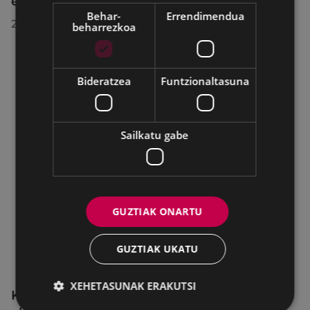
egindako bilkuran hartutako erabakiak
Behar-
Errendimendua
2026/07/28
beharrezkoa
Bideratzea
Funtzionaltasuna
Sailkatu gabe
GUZTIAK ONARTU
GUZTIAK UKATU
XEHETASUNAK ERAKUTSI
KIUBeko bulegoa itxita egongo da