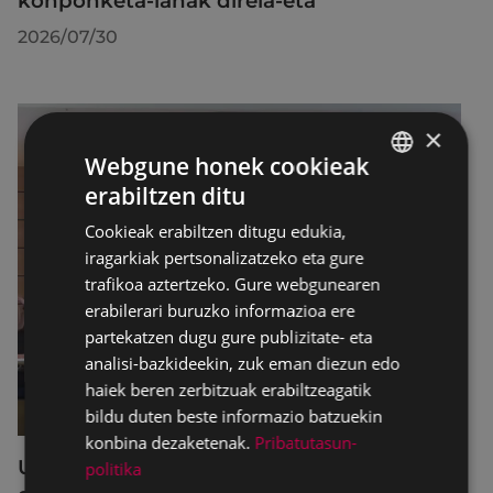
konponketa-lanak direla-eta
2026/07/30
×
Webgune honek cookieak
erabiltzen ditu
BASQUE
Cookieak erabiltzen ditugu edukia,
SPANISH
iragarkiak pertsonalizatzeko eta gure
trafikoa aztertzeko. Gure webgunearen
erabilerari buruzko informazioa ere
partekatzen dugu gure publizitate- eta
analisi-bazkideekin, zuk eman diezun edo
haiek beren zerbitzuak erabiltzeagatik
bildu duten beste informazio batzuekin
konbina dezaketenak.
Pribatutasun-
Udalbatzak 2026ko uztailaren 27an
politika