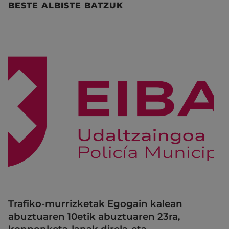
BESTE ALBISTE BATZUK
Trafiko-murrizketak Egogain kalean
abuztuaren 10etik abuztuaren 23ra,