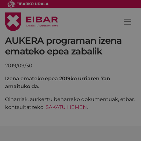
AUKERA programan izena
emateko epea zabalik
2019/09/30
Izena emateko epea 2019ko urriaren 7an
amaituko da.
Oinarriak, aurkeztu beharreko dokumentuak, etbar.
kontsultatzeko,
SAKATU HEMEN
.