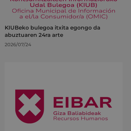
KIUBeko bulegoa itxita egongo da
abuztuaren 24ra arte
2026/07/24