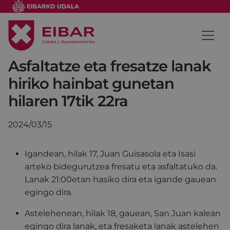
Asfaltatze eta fresatze lanak
hiriko hainbat gunetan
hilaren 17tik 22ra
2024/03/15
Igandean, hilak 17, Juan Guisasola eta Isasi
arteko bidegurutzea fresatu eta asfaltatuko da.
Lanak 21:00etan hasiko dira eta igande gauean
egingo dira.
Astelehenean, hilak 18, gauean, San Juan kalean
egingo dira lanak, eta fresaketa lanak astelehen