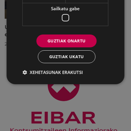
Sailkatu gabe
Udalbatzak 2026ko uztailaren 27an
egindako bilkuran hartutako erabakiak
GUZTIAK ONARTU
2026/07/28
GUZTIAK UKATU
XEHETASUNAK ERAKUTSI