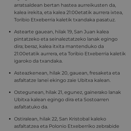
arratsaldean bertan hastea aurreikusten da,
kalea irekita, eta kalea 21:00etatik aurrera ixtea,
Toribio Etxeberria kaletik txandaka pasatuz.
Astearte gauean, hilak 19, San Juan kalea
pintatzeko eta seinaleztatzeko lanak egingo
dira; beraz, kalea itxita mantenduko da
21:00etatik aurrera, eta Toribio Etxeberria kaletik
igaroko da txandaka.
Asteazkenean, hilak 20, gauean, fresaketa eta
asfaltatze lanei ekingo zaie Ubitxa kalean.
Ostegunean, hilak 21, egunez, gainerako lanak
Ubitxa kalean egingo dira eta Sostoarren
asfaltatuko da.
Ostiralean, hilak 22, San Kristobal kaleko
asfaltatzea eta Polonio Etxeberriko zebrabide