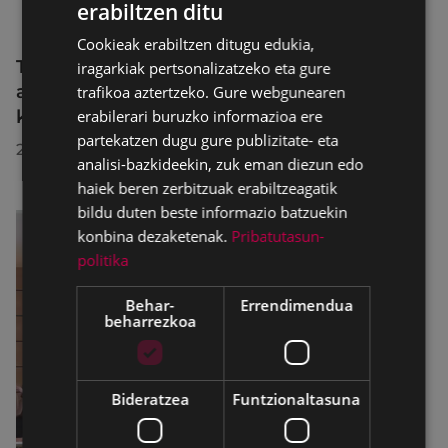
erabiltzen ditu
BASQUE
Cookieak erabiltzen ditugu edukia,
SPANISH
Trafiko-murrizketak Egogain kalean
iragarkiak pertsonalizatzeko eta gure
abuztuaren 10etik abuztuaren 23ra,
trafikoa aztertzeko. Gure webgunearen
konponketa-lanak direla-eta
erabilerari buruzko informazioa ere
partekatzen dugu gure publizitate- eta
2026/07/30
analisi-bazkideekin, zuk eman diezun edo
haiek beren zerbitzuak erabiltzeagatik
bildu duten beste informazio batzuekin
konbina dezaketenak.
Pribatutasun-
politika
Behar-
Errendimendua
beharrezkoa
Bideratzea
Funtzionaltasuna