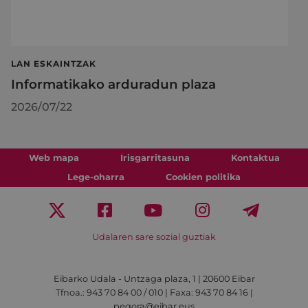
LAN ESKAINTZAK
Informatikako arduradun plaza
2026/07/22
Web mapa
Irisgarritasuna
Kontaktua
Lege-oharra
Cookien politika
Udalaren sare sozial guztiak
Eibarko Udala - Untzaga plaza, 1 | 20600 Eibar
Tfnoa.: 943 70 84 00 / 010 | Faxa: 943 70 84 16 |
pegora@eibar.eus