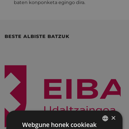
baten konponketa egingo dira.
BESTE ALBISTE BATZUK
×
Webgune honek cookieak