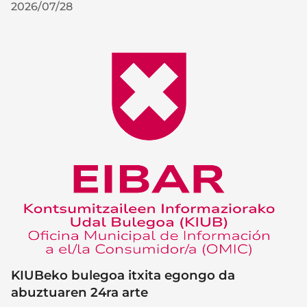
2026/07/28
KIUBeko bulegoa itxita egongo da
abuztuaren 24ra arte