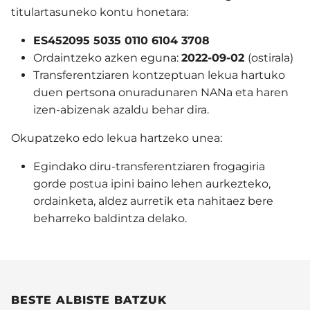
titulartasuneko kontu honetara:
ES452095 5035 0110 6104 3708
Ordaintzeko azken eguna:
2022-09-02
(ostirala)
Transferentziaren kontzeptuan lekua hartuko
duen pertsona onuradunaren NANa eta haren
izen-abizenak azaldu behar dira.
Okupatzeko edo lekua hartzeko unea:
Egindako diru-transferentziaren frogagiria
gorde postua ipini baino lehen aurkezteko,
ordainketa, aldez aurretik eta nahitaez bere
beharreko baldintza delako.
BESTE ALBISTE BATZUK