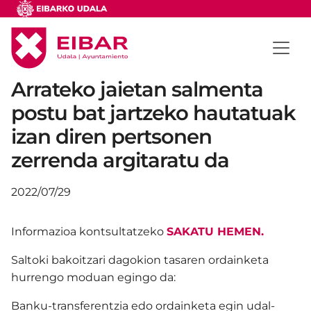
Arrateko jaietan salmenta
postu bat jartzeko hautatuak
izan diren pertsonen
zerrenda argitaratu da
2022/07/29
Informazioa kontsultatzeko
SAKATU HEMEN
.
Saltoki bakoitzari dagokion tasaren ordainketa
hurrengo moduan egingo da:
Banku-transferentzia edo ordainketa egin udal-