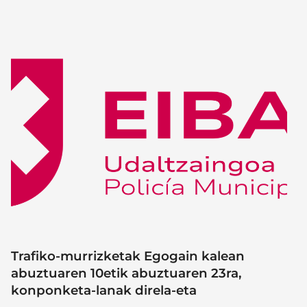
Trafiko-murrizketak Egogain kalean
abuztuaren 10etik abuztuaren 23ra,
konponketa-lanak direla-eta