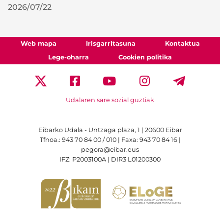
2026/07/22
Web mapa
Irisgarritasuna
Kontaktua
Lege-oharra
Cookien politika
Udalaren sare sozial guztiak
Eibarko Udala - Untzaga plaza, 1 | 20600 Eibar
Tfnoa.: 943 70 84 00 / 010 | Faxa: 943 70 84 16 |
pegora@eibar.eus
IFZ: P2003100A | DIR3 L01200300