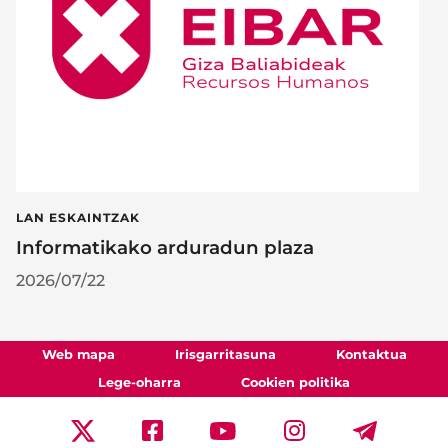
LAN ESKAINTZAK
Informatikako arduradun plaza
2026/07/22
Web mapa
Irisgarritasuna
Kontaktua
Lege-oharra
Cookien politika