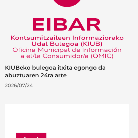
KIUBeko bulegoa itxita egongo da
abuztuaren 24ra arte
2026/07/24