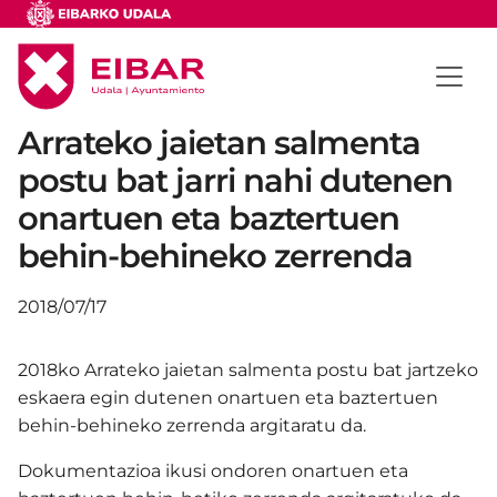
Arrateko jaietan salmenta
postu bat jarri nahi dutenen
onartuen eta baztertuen
behin-behineko zerrenda
2018/07/17
2018ko Arrateko jaietan salmenta postu bat jartzeko
eskaera egin dutenen onartuen eta baztertuen
behin-behineko zerrenda argitaratu da.
Dokumentazioa ikusi ondoren onartuen eta