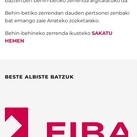
baztertuen behin-betiko zerrenda argitaratuko da.
Behin-betiko zerrendan dauden pertsonei zenbaki
bat emango zaie Arrateko zozketarako.
Behin-behineko zerrenda ikusteko
SAKATU
HEMEN
BESTE ALBISTE BATZUK