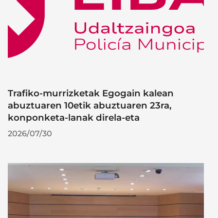
Trafiko-murrizketak Egogain kalean
abuztuaren 10etik abuztuaren 23ra,
konponketa-lanak direla-eta
2026/07/30