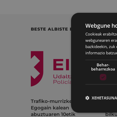
Webgune hon
BESTE ALBISTE BATZUK
Cookieak erabiltz
webgunearen erabi
bazkideekin, zuk 
informazio batzu
Behar-
beharrezkoa
XEHETASUNA
Trafiko-murrizketak
Udal
Egogain kalean
uzta
abuztuaren 10etik
bilk