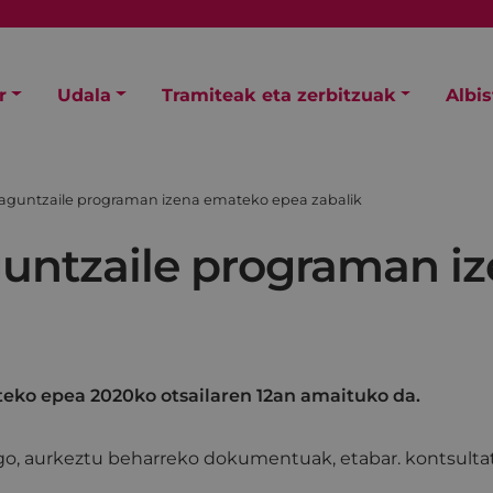
r
Udala
Tramiteak eta zerbitzuak
Albi
laguntzaile programan izena emateko epea zabalik
guntzaile programan i
eko epea 2020ko otsailaren 12an amaituko da.
go, aurkeztu beharreko dokumentuak, etabar. kontsulta