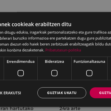
ek cookieak erabiltzen ditu
en ditugu edukia, iragarkiak pertsonalizatzeko eta gure trafikoa a
lerari buruzko informazioa ere partekatzen dugu gure publizitate
eman diezun edo haiek beren zerbitzuak erabiltzeagatik bildu dut
ekin konbina dezaketenak.
Pribatutasun-politika
Errendimendua
Bideratzea
Funtzionaltasuna
K ERAKUTSI
GUZTIAK UKATU
GUZTI
batzak 2026ko
KIUBeko bulegoa itxi
ilaren 27an egindako
egongo da abuztuar
uran hartutako
24ra arte