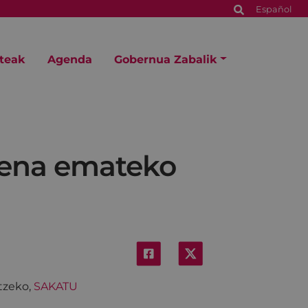
Español
steak
Agenda
Gobernua Zabalik
zena emateko
tzeko,
SAKATU