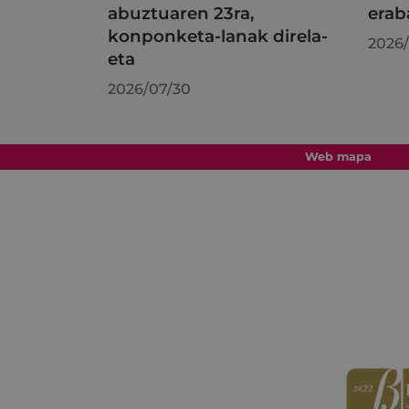
abuztuaren 23ra,
erab
konponketa-lanak direla-
2026/
eta
2026/07/30
Web mapa