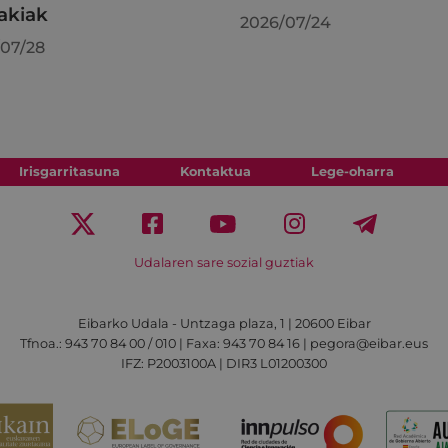
akiak
2026/07/24
07/28
Irisgarritasuna
Kontaktua
Lege-oharra
Udalaren sare sozial guztiak
Eibarko Udala - Untzaga plaza, 1 | 20600 Eibar
Tfnoa.: 943 70 84 00 / 010 | Faxa: 943 70 84 16 | pegora@eibar.eus
IFZ: P2003100A | DIR3 L01200300