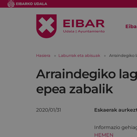
Eiba
Hasiera
Laburrak eta abisuak
Arraindegiko 
Arraindegiko la
epea zabalik
2020/01/31
Eskaerak aurkezt
Informazio gehia
HEMEN