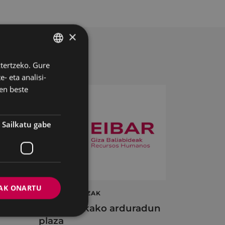
×
ztertzeko. Gure
BASQUE
- eta analisi-
SPANISH
en beste
Sailkatu gabe
AK ONARTU
ta
LAN ESKAINTZAK
en
Informatikako arduradun
plaza