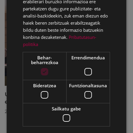
erabilerari buruzko informazioa ere
partekatzen dugu gure publizitate- eta
analisi-bazkideekin, zuk eman diezun edo
haiek beren zerbitzuak erabiltzeagatik
bildu duten beste informazio batzuekin
konbina dezaketenak.
Pribatutasun-
politika
Behar-
Errendimendua
beharrezkoa
Bideratzea
Funtzionaltasuna
Udalbatzak 2026ko uztailaren 27an
egindako bilkuran hartutako erabakiak
Sailkatu gabe
2026/07/28