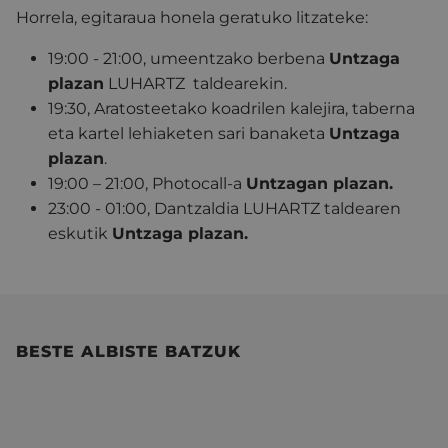
Horrela, egitaraua honela geratuko litzateke:
19:00 - 21:00, umeentzako berbena
Untzaga
plazan
LUHARTZ taldearekin.
19:30, Aratosteetako koadrilen kalejira, taberna
eta kartel lehiaketen sari banaketa
Untzaga
plazan
.
19:00 – 21:00, Photocall-a
Untzagan plazan.
23:00 - 01:00, Dantzaldia LUHARTZ taldearen
eskutik
Untzaga plazan.
BESTE ALBISTE BATZUK