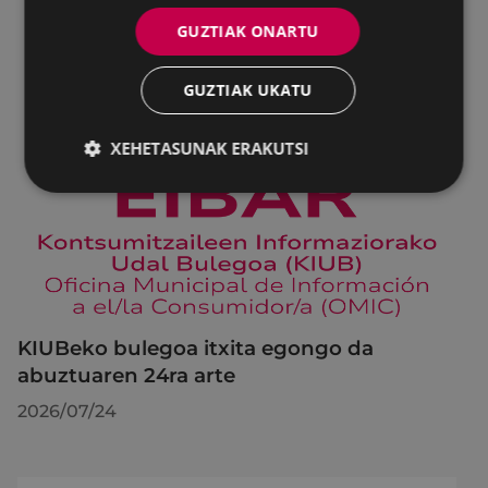
GUZTIAK ONARTU
GUZTIAK UKATU
XEHETASUNAK ERAKUTSI
KIUBeko bulegoa itxita egongo da
abuztuaren 24ra arte
2026/07/24