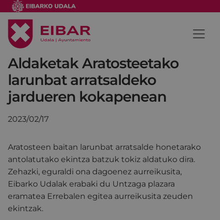
Aldaketak Aratosteetako
larunbat arratsaldeko
jardueren kokapenean
2023/02/17
Aratosteen baitan larunbat arratsalde honetarako
antolatutako ekintza batzuk tokiz aldatuko dira.
Zehazki, eguraldi ona dagoenez aurreikusita,
Eibarko Udalak erabaki du Untzaga plazara
eramatea Errebalen egitea aurreikusita zeuden
ekintzak.