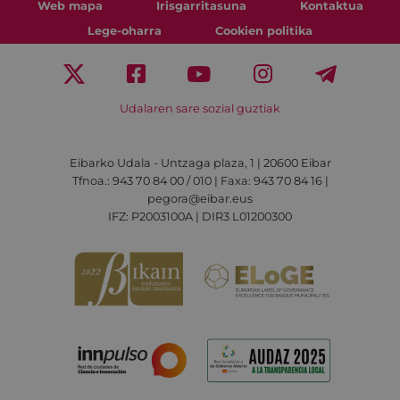
Web mapa
Irisgarritasuna
Kontaktua
Lege-oharra
Cookien politika
Udalaren sare sozial guztiak
Eibarko Udala - Untzaga plaza, 1 | 20600 Eibar
Tfnoa.: 943 70 84 00 / 010 | Faxa: 943 70 84 16 |
pegora@eibar.eus
IFZ: P2003100A | DIR3 L01200300