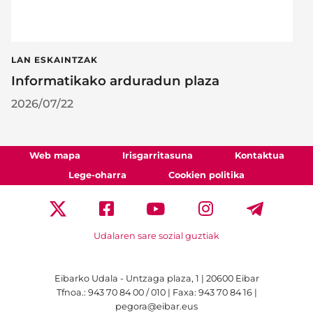
LAN ESKAINTZAK
Informatikako arduradun plaza
2026/07/22
Web mapa
Irisgarritasuna
Kontaktua
Lege-oharra
Cookien politika
Udalaren sare sozial guztiak
Eibarko Udala - Untzaga plaza, 1 | 20600 Eibar
Tfnoa.: 943 70 84 00 / 010 | Faxa: 943 70 84 16 |
pegora@eibar.eus