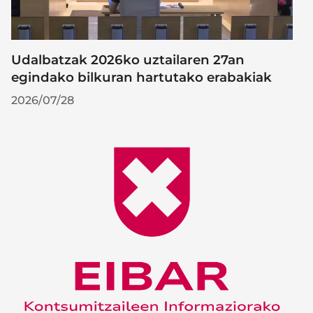
Udalbatzak 2026ko uztailaren 27an
egindako bilkuran hartutako erabakiak
2026/07/28