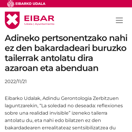
Adineko pertsonentzako nahi
ez den bakardadeari buruzko
tailerrak antolatu dira
azaroan eta abenduan
2022/11/21
Eibarko Udalak, Adindu Gerontologia Zerbitzuen
laguntzarekin, “La soledad no deseada: reflexiones
sobre una realidad invisible” izeneko tailerra
antolatu du, eta nahi edo bilatzen ez den
bakardadearen errealitateaz sentsibilizatzea du