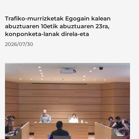
Trafiko-murrizketak Egogain kalean
abuztuaren 10etik abuztuaren 23ra,
konponketa-lanak direla-eta
2026/07/30