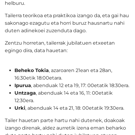
helburu.
Tailerra teorikoa eta praktikoa izango da, eta gai hau
sakonago ezagutu eta horri buruz hausnartu nahi
duten adinekoei zuzenduta dago.
Zentzu horretan, tailerrak jubilatuen etxeetan
egingo dira, data hauetan:
Beheko Tokia
, azaroaren 21ean eta 28an,
16:30etik 18:00etara.
Ipurua
, abenduak 12 eta 19, 17: 00etatik 18:30era.
Untzaga
, abenduak 14 eta 16, 11: 00etatik
12:30era.
Urki
, abenduak 14 eta 21, 18: 00etatik 19:30era.
Tailer hauetan parte hartu nahi dutenek, doakoak
izango direnak, aldez aurretik izena eman beharko