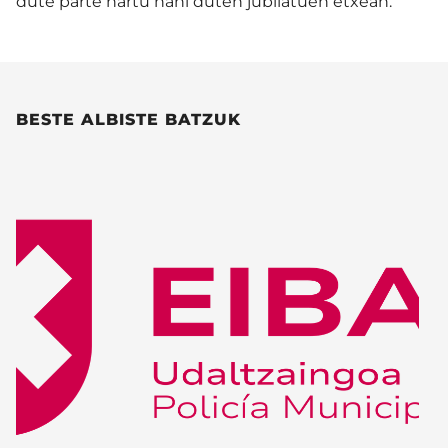
dute parte hartu nahi duten jubilatuen etxean.
BESTE ALBISTE BATZUK