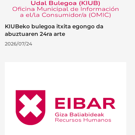
KIUBeko bulegoa itxita egongo da
abuztuaren 24ra arte
2026/07/24