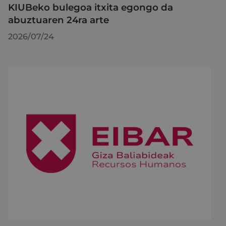
KIUBeko bulegoa itxita egongo da
abuztuaren 24ra arte
2026/07/24