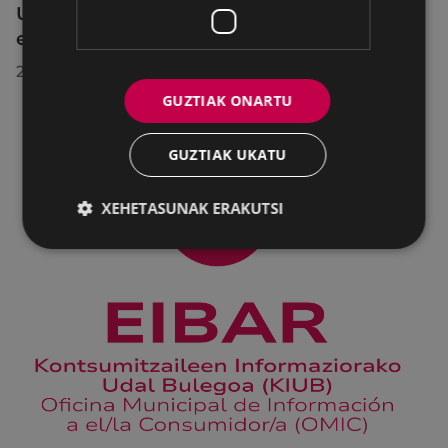
Udalbatzak 2026ko uztailaren 27an
egindako bilkuran hartutako erabakiak
2026/07/28
GUZTIAK ONARTU
GUZTIAK UKATU
XEHETASUNAK ERAKUTSI