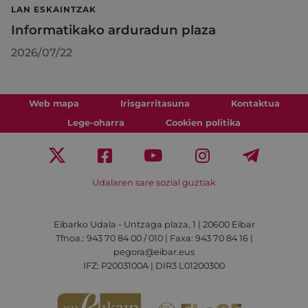
LAN ESKAINTZAK
Informatikako arduradun plaza
2026/07/22
Web mapa
Irisgarritasuna
Kontaktua
Lege-oharra
Cookien politika
Udalaren sare sozial guztiak
Eibarko Udala - Untzaga plaza, 1 | 20600 Eibar
Tfnoa.: 943 70 84 00 / 010 | Faxa: 943 70 84 16 |
pegora@eibar.eus
IFZ: P2003100A | DIR3 L01200300