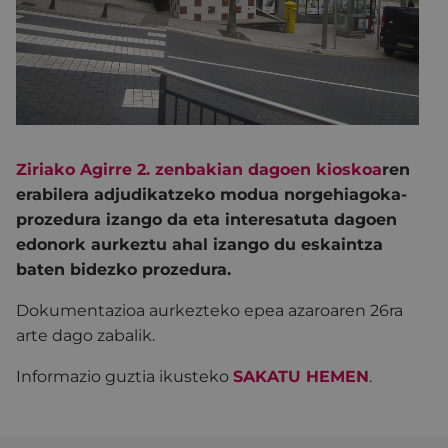
Ziriako Agirre 2. zenbakian dagoen kioskoa
ren
erabilera adjudikatzeko modua norgehiagoka-
prozedura izango da eta interesatuta dagoen
edonork aurkeztu ahal izango du eskaintza
baten bidezko prozedura.
Dokumentazioa aurkezteko epea azaroaren 26ra
arte dago zabalik.
Informazio guztia ikusteko
SAKATU HEMEN
.