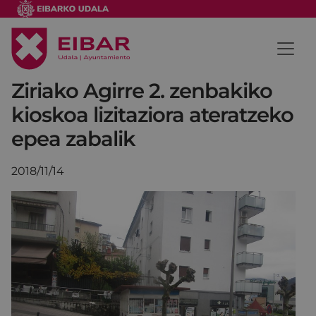
Ziriako Agirre 2. zenbakiko
kioskoa lizitaziora ateratzeko
epea zabalik
2018/11/14