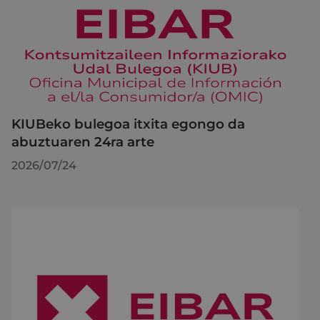
KIUBeko bulegoa itxita egongo da
abuztuaren 24ra arte
2026/07/24