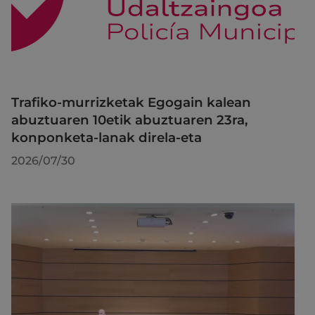
Trafiko-murrizketak Egogain kalean
abuztuaren 10etik abuztuaren 23ra,
konponketa-lanak direla-eta
2026/07/30