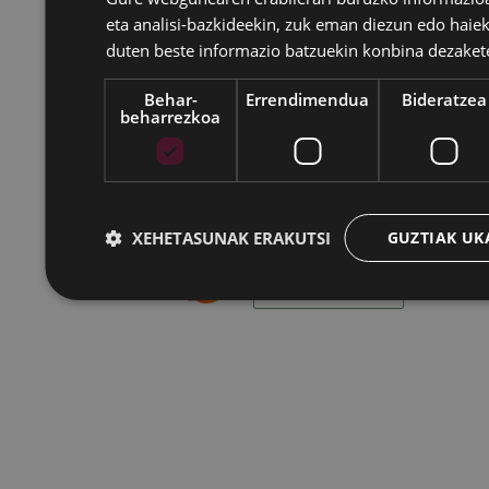
eta analisi-bazkideekin, zuk eman diezun edo haiek
Eibarko Udala - Untzaga plaza, 1 | 20600 Eibar
duten beste informazio batzuekin konbina dezaket
Tfnoa.: 943 70 84 00 / 010 | Faxa: 943 70 84 16 |
pegora@eibar.eus
Behar-
Errendimendua
Bideratzea
IFZ: P2003100A | DIR3 L01200300
beharrezkoa
XEHETASUNAK ERAKUTSI
GUZTIAK UK