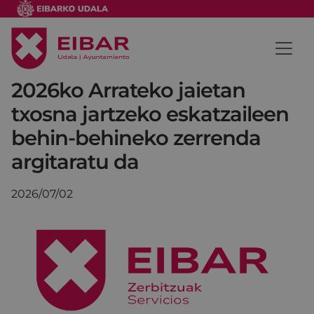
2026ko Arrateko jaietan
txosna jartzeko eskatzaileen
behin-behineko zerrenda
argitaratu da
2026/07/02