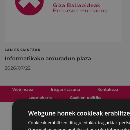
LAN ESKAINTZAK
Informatikako arduradun plaza
2026/07/22
Web mapa
Irisgarritasuna
Kontaktua
Lege-oharra
Cookien politika
Webgune honek cookieak erabiltze
Cookieak erabiltzen ditugu edukia, iragarkiak perts
Udalaren sare sozial guztiak
Gure webgunearen erabilerari buruzko informazioa 