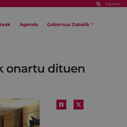
Español
steak
Agenda
Gobernua Zabalik
k onartu dituen