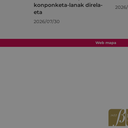
konponketa-lanak direla-
2026/
eta
2026/07/30
Web mapa