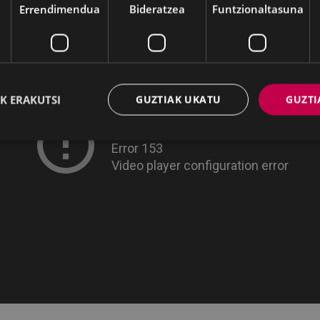
Errendimendua
Bideratzea
Funtzionaltasuna
K ERAKUTSI
GUZTIAK UKATU
GUZTI