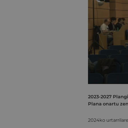
2023-2027 Plangi
Plana onartu zen
2024ko urtarrilar