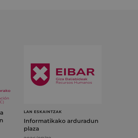
ta
LAN ESKAINTZAK
en
Informatikako arduradun
plaza