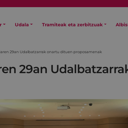
r
Udala
Tramiteak eta zerbitzuak
Albi
ilaren 29an Udalbatzarrak onartu dituen proposamenak
aren 29an Udalbatzarra