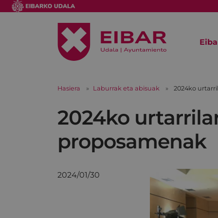
Eiba
Hasiera
Laburrak eta abisuak
2024ko urtarr
2024ko urtarril
proposamenak
2024/01/30