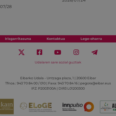
2026/07/24
07/28
Irisgarritasuna
Kontaktua
Lege-oharra
Udalaren sare sozial guztiak
Eibarko Udala - Untzaga plaza, 1 | 20600 Eibar
Tfnoa.: 943 70 84 00 / 010 | Faxa: 943 70 84 16 | pegora@eibar.eus
IFZ: P2003100A | DIR3 L01200300