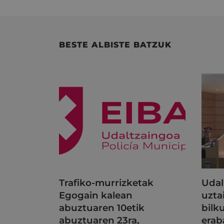
BESTE ALBISTE BATZUK
Trafiko-murrizketak
Udal
Egogain kalean
uzta
abuztuaren 10etik
bilk
abuztuaren 23ra,
erab