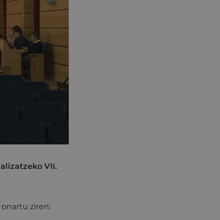
lizatzeko VII.
onartu ziren: