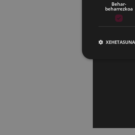
Behar-
beharrezkoa
XEHETASUNA