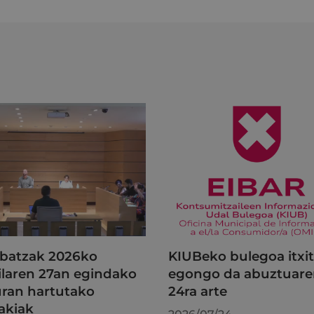
batzak 2026ko
KIUBeko bulegoa itxi
ilaren 27an egindako
egongo da abuztuar
uran hartutako
24ra arte
akiak