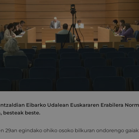
ntzaldian Eibarko Udalean Euskararen Erabilera Norma
, besteak beste.
en 29an egindako ohiko osoko bilkuran ondorengo gaiak 