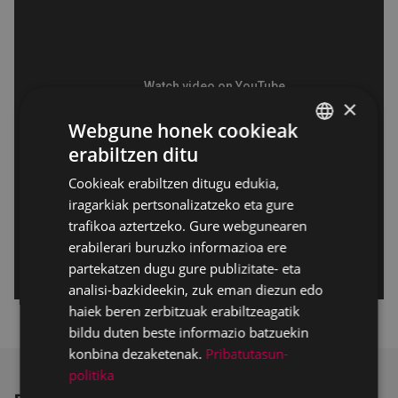
×
Webgune honek cookieak
erabiltzen ditu
BASQUE
Cookieak erabiltzen ditugu edukia,
SPANISH
iragarkiak pertsonalizatzeko eta gure
trafikoa aztertzeko. Gure webgunearen
erabilerari buruzko informazioa ere
partekatzen dugu gure publizitate- eta
analisi-bazkideekin, zuk eman diezun edo
haiek beren zerbitzuak erabiltzeagatik
bildu duten beste informazio batzuekin
konbina dezaketenak.
Pribatutasun-
politika