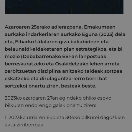
Azaroaren 25erako adierazpena, Emakumeen
aurkako indarkeriaren aurkako Eguna (2023) dela
eta, Eibarko Udalaren giza baliabideen eta
belaunaldi-aldaketaren plan estrategikoa, eta bi
mozio (Debabarrenako ESI-an lanpostuak
berreskuratzeko eta Osakidetzako lehen arreta
zerbitzuetan disziplina anitzeko taldeak sortzea
eskatzeko eta dirulaguntza-lerro berri bat
sortzeko) onartu ziren, besteak beste.
2023ko azaroaren 27an egindako ohiko osoko
bilkuran ondorengo gaiak onartu ziren:
1. 2023ko urriaren 6ko eta 30eko bilkurei dagozkien
akta-zirriborroak.