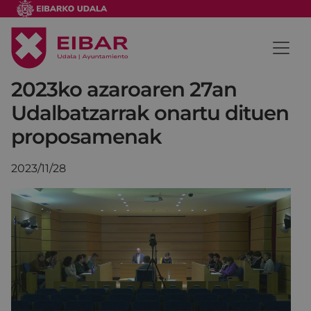
2023ko azaroaren 27an
Udalbatzarrak onartu dituen
proposamenak
2023/11/28