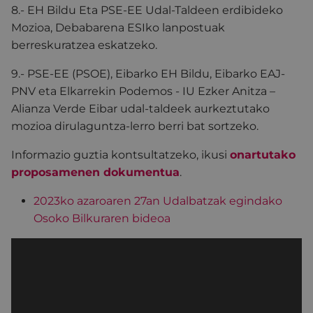
8.- EH Bildu Eta PSE-EE Udal-Taldeen erdibideko
Mozioa, Debabarena ESIko lanpostuak
berreskuratzea eskatzeko.
9.- PSE-EE (PSOE), Eibarko EH Bildu, Eibarko EAJ-
PNV eta Elkarrekin Podemos - IU Ezker Anitza –
Alianza Verde Eibar udal-taldeek aurkeztutako
mozioa dirulaguntza-lerro berri bat sortzeko.
Informazio guztia kontsultatzeko, ikusi
onartutako
proposamenen dokumentua
.
2023ko azaroaren 27an Udalbatzak egindako
Osoko Bilkuraren bideoa