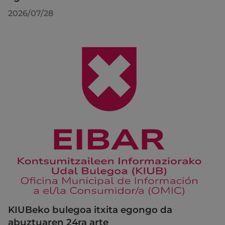
2026/07/28
KIUBeko bulegoa itxita egongo da
abuztuaren 24ra arte