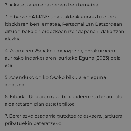
2. Alkatetzaren ebazpenen berri ematea.
3. Eibarko EAJ-PNV udal-taldeak aurkeztu duen
idazkiaren berri ematea, Pertsonal Lan Batzordean
dituen bokalen ordezkoen izendapenak dakartzan
idazkia.
4. Azaroaren 25erako adierazpena, Emakumeen
aurkako indarkeriaren aurkako Eguna (2023) dela
eta.
5. Abenduko ohiko Osoko bilkuraren eguna
aldatzea.
6. Eibarko Udalaren giza baliabideen eta belaunaldi-
aldaketaren plan estrategikoa.
7. Berariazko osagarria gutxitzeko eskaera, jarduera
pribatuekin bateratzeko.