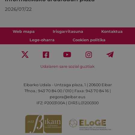
2026/07/22
Web mapa
Irisgarritasuna
Kontaktua
Lege-oharra
Cookien politika
Udalaren sare sozial guztiak
Eibarko Udala - Untzaga plaza, 1 | 20600 Eibar
Tfnoa.: 943 70 84 00 / 010 | Faxa: 943 70 84 16 |
pegora@eibar.eus
IFZ: P2003100A | DIR3 L01200300