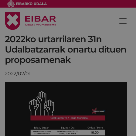
2022ko urtarrilaren 31n
Udalbatzarrak onartu dituen
proposamenak
2022/02/01