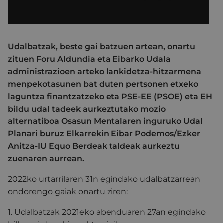
Udalbatzak, beste gai batzuen artean, onartu
zituen Foru Aldundia eta Eibarko Udala
administrazioen arteko lankidetza-hitzarmena
menpekotasunen bat duten pertsonen etxeko
laguntza finantzatzeko eta PSE-EE (PSOE) eta EH
bildu udal tadeek aurkeztutako mozio
alternatiboa Osasun Mentalaren inguruko Udal
Planari buruz Elkarrekin Eibar Podemos/Ezker
Anitza-IU Equo Berdeak taldeak aurkeztu
zuenaren aurrean.
2022ko urtarrilaren 31n egindako udalbatzarrean
ondorengo gaiak onartu ziren:
1. Udalbatzak 2021eko abenduaren 27an egindako