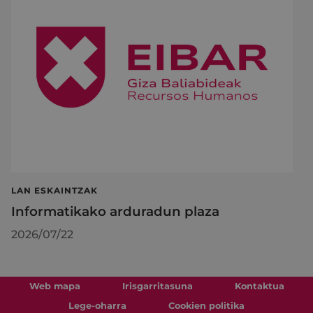
LAN ESKAINTZAK
Informatikako arduradun plaza
2026/07/22
Web mapa
Irisgarritasuna
Kontaktua
Lege-oharra
Cookien politika