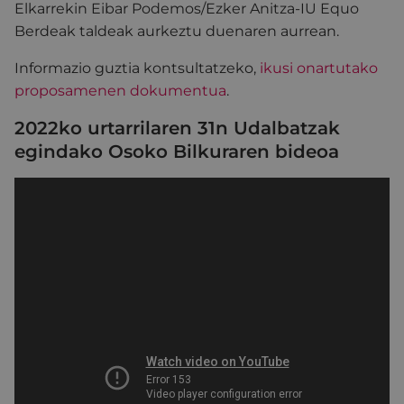
Elkarrekin Eibar Podemos/Ezker Anitza-IU Equo
Berdeak taldeak aurkeztu duenaren aurrean.
Informazio guztia kontsultatzeko,
ikusi onartutako
proposamenen dokumentua
.
2022ko urtarrilaren 31n Udalbatzak
egindako Osoko Bilkuraren bideoa