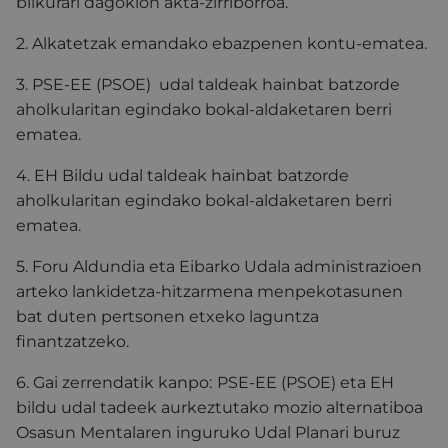
bilkurari dagokion akta-zirriborroa.
2. Alkatetzak emandako ebazpenen kontu-ematea.
3. PSE-EE (PSOE) udal taldeak hainbat batzorde
aholkularitan egindako bokal-aldaketaren berri
ematea.
4. EH Bildu udal taldeak hainbat batzorde
aholkularitan egindako bokal-aldaketaren berri
ematea.
5. Foru Aldundia eta Eibarko Udala administrazioen
arteko lankidetza-hitzarmena menpekotasunen
bat duten pertsonen etxeko laguntza
finantzatzeko.
6. Gai zerrendatik kanpo:
PSE-EE (PSOE) eta EH
bildu udal tadeek aurkeztutako mozio alternatiboa
Osasun Mentalaren inguruko Udal Planari buruz