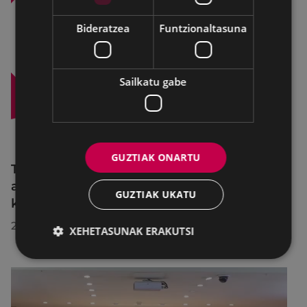
Bideratzea
Funtzionaltasuna
Sailkatu gabe
GUZTIAK ONARTU
Trafiko-murrizketak Egogain kalean
abuztuaren 10etik abuztuaren 23ra,
GUZTIAK UKATU
konponketa-lanak direla-eta
2026/07/30
XEHETASUNAK ERAKUTSI