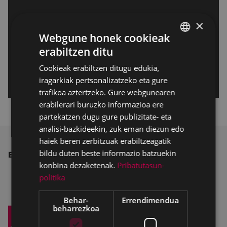
×
Webgune honek cookieak
erabiltzen ditu
BASQUE
Cookieak erabiltzen ditugu edukia,
SPANISH
iragarkiak pertsonalizatzeko eta gure
trafikoa aztertzeko. Gure webgunearen
erabilerari buruzko informazioa ere
partekatzen dugu gure publizitate- eta
analisi-bazkideekin, zuk eman diezun edo
haiek beren zerbitzuak erabiltzeagatik
bildu duten beste informazio batzuekin
BESTE ALBISTE BATZUK
konbina dezaketenak.
Pribatutasun-
politika
Behar-
Errendimendua
beharrezkoa