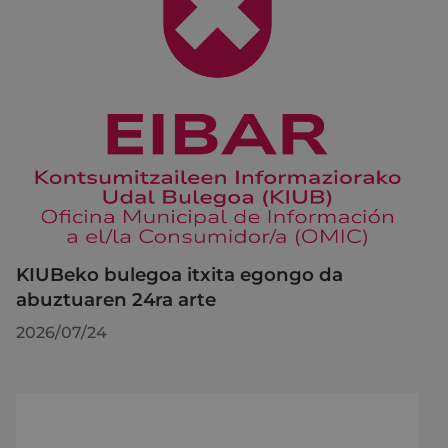
KIUBeko bulegoa itxita egongo da
abuztuaren 24ra arte
2026/07/24