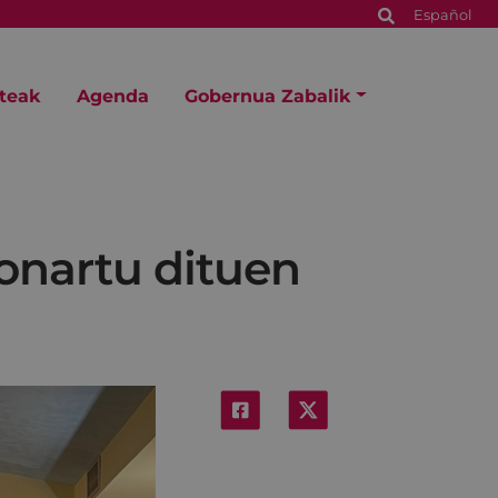
Español
steak
Agenda
Gobernua Zabalik
onartu dituen