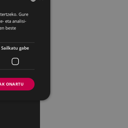
inez.
rren espedientea.
ztertzeko. Gure
BASQUE
- eta analisi-
SPANISH
ak landatzeari
en beste
Sailkatu gabe
mentua
.
uraren
AK ONARTU