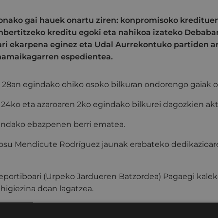
onako gai hauek onartu ziren: konpromisoko kreditue
nbertitzeko kreditu egoki eta nahikoa izateko Debab
i ekarpena eginez eta Udal Aurrekontuko partiden ar
 hamaikagarren espedientea.
 28an egindako ohiko osoko bilkuran ondorengo gaiak on
n 24ko eta azaroaren 2ko egindako bilkurei dagozkien akta
andako ebazpenen berri ematea.
 Josu Mendicute Rodríguez jaunak erabateko dedikazioa
Deportiboari (Urpeko Jardueren Batzordea) Pagaegi kale
igiezina doan lagatzea.
kredituen egoera onartzea lurpeko edukiontzietan inber