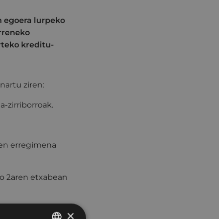
n egoera lurpeko
arreneko
teko kreditu-
artu ziren:
-zirriborroak.
ren erregimena
ko 2aren etxabean
titzeko kreditu
×