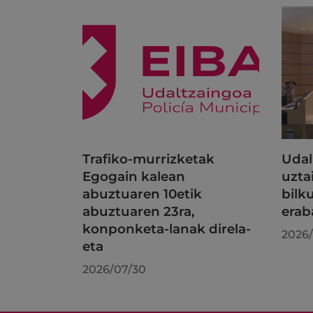
Trafiko-murrizketak
Udal
Egogain kalean
uzta
abuztuaren 10etik
bilk
abuztuaren 23ra,
erab
konponketa-lanak direla-
2026/
eta
2026/07/30