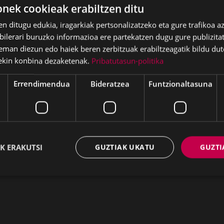
a izateko Debabarreneko Mankomunitateari ekarpena eg
ek cookieak erabiltzen ditu
tuko partiden arteko kreditu-transferentzien hamaikaga
en ditugu edukia, iragarkiak pertsonalizatzeko eta gure trafikoa a
lerari buruzko informazioa ere partekatzen dugu gure publizitate
taldeak aurkeztu duen mozioa, espazio publikoan zuhaitz
eman diezun edo haiek beren zerbitzuak erabiltzeagatik bildu dut
uz.
ekin konbina dezaketenak.
Pribatutasun-politika
okion ohiko Osoko Bilkuraren eguna finkatzea.
Errendimendua
Bideratzea
Funtzionaltasuna
 kontsultatzeko, ikusi
onartutako proposamenen doku
aren 28an Udalbatzak egindako Osoko Bilk
K ERAKUTSI
GUZTIAK UKATU
GUZTI