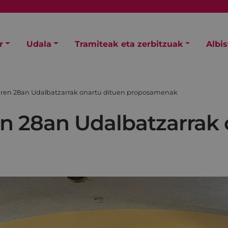
r
Udala
Tramiteak eta zerbitzuak
Albi
aren 28an Udalbatzarrak onartu dituen proposamenak
n 28an Udalbatzarrak 