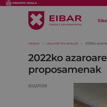
Eiba
Hasiera
Laburrak eta abisuak
2022ko azaro
2022ko azaroare
proposamenak
2022/11/29