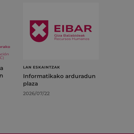
ta
LAN ESKAINTZAK
en
Informatikako arduradun
plaza
2026/07/22