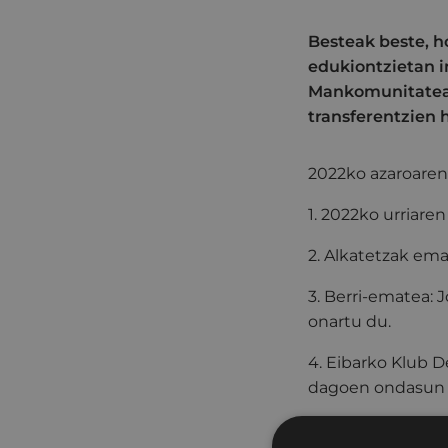
Besteak beste, h
edukiontzietan i
Mankomunitatear
transferentzien
2022ko azaroaren
1. 2022ko urriare
2. Alkatetzak em
3. Berri-ematea:
onartu du.
4. Eibarko Klub 
dagoen ondasun h
5. Konpromisoko 