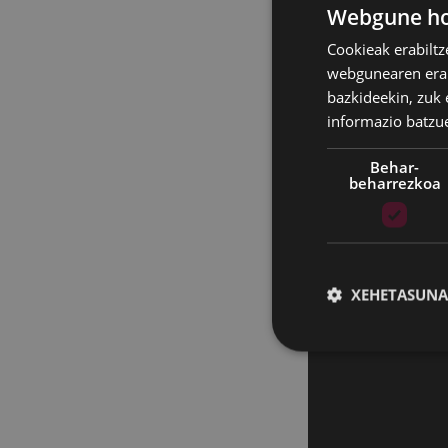
egoki eta nahiko
Webgune hon
6. Udal Aurrekon
Cookieak erabiltz
webgunearen erabi
7. EAJ-PNV udal-
bazkideekin, zuk 
eta zaintzeari bur
informazio batzu
8. Abenduari dag
Behar-
beharrezkoa
Informazio guztia
2022ko azaro
bideoa
XEHETASUNA