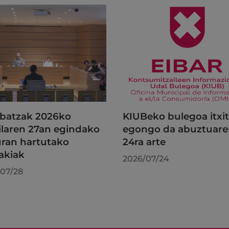
batzak 2026ko
KIUBeko bulegoa itxi
ilaren 27an egindako
egongo da abuztuar
uran hartutako
24ra arte
akiak
2026/07/24
07/28