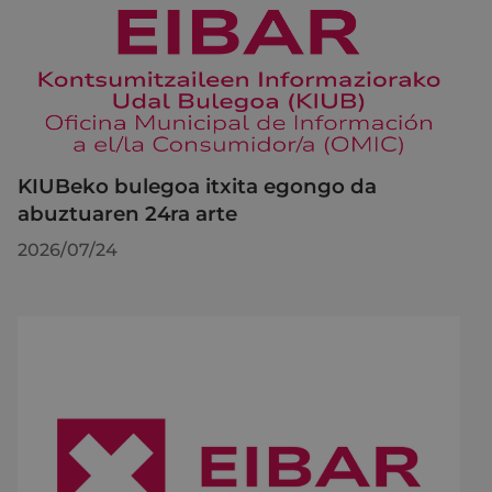
KIUBeko bulegoa itxita egongo da
abuztuaren 24ra arte
2026/07/24