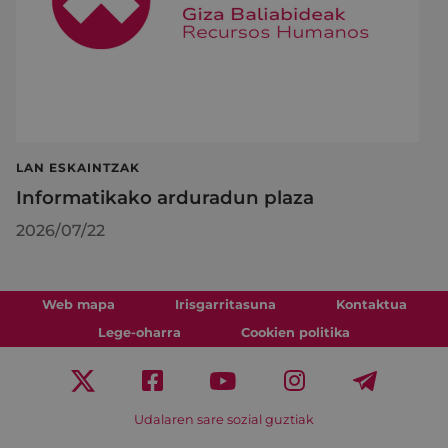
LAN ESKAINTZAK
Informatikako arduradun plaza
2026/07/22
Web mapa
Irisgarritasuna
Kontaktua
Lege-oharra
Cookien politika
Udalaren sare sozial guztiak