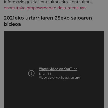
Informazio guztia kontsultatzeko, kontsultatu
onartutako proposamenen dokumentuan
.
2021eko urtarrilaren 25eko saioaren
bideoa