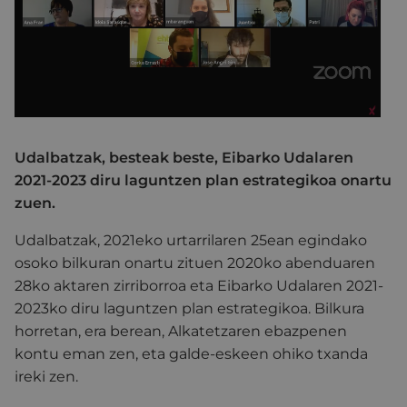
Udalbatzak, besteak beste, Eibarko Udalaren
2021-2023 diru laguntzen plan estrategikoa onartu
zuen.
Udalbatzak, 2021eko urtarrilaren 25ean egindako
osoko bilkuran onartu zituen 2020ko abenduaren
28ko aktaren zirriborroa eta Eibarko Udalaren 2021-
2023ko diru laguntzen plan estrategikoa. Bilkura
horretan, era berean, Alkatetzaren ebazpenen
kontu eman zen, eta galde-eskeen ohiko txanda
ireki zen.