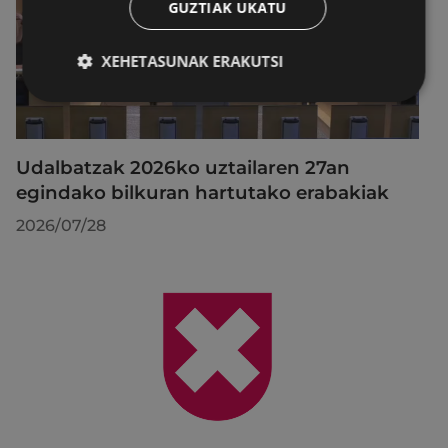
GUZTIAK UKATU
XEHETASUNAK ERAKUTSI
Udalbatzak 2026ko uztailaren 27an
egindako bilkuran hartutako erabakiak
2026/07/28