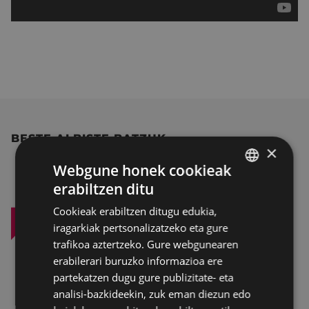
BESTE ALBISTE BATZUK
×
Webgune honek cookieak
erabiltzen ditu
BASQUE
Cookieak erabiltzen ditugu edukia,
SPANISH
iragarkiak pertsonalizatzeko eta gure
trafikoa aztertzeko. Gure webgunearen
erabilerari buruzko informazioa ere
partekatzen dugu gure publizitate- eta
analisi-bazkideekin, zuk eman diezun edo