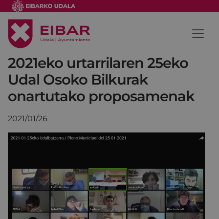
2021eko urtarrilaren 25eko
Udal Osoko Bilkurak
onartutako proposamenak
2021/01/26