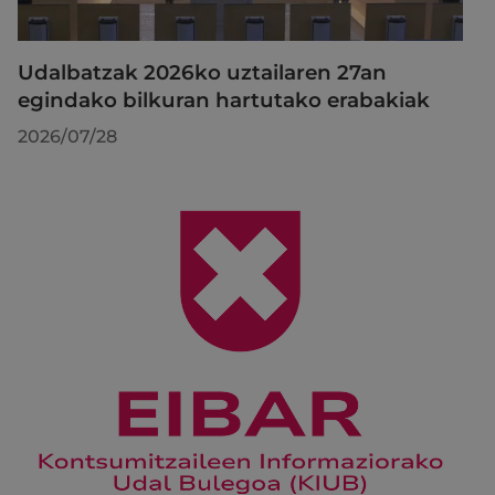
Udalbatzak 2026ko uztailaren 27an
egindako bilkuran hartutako erabakiak
2026/07/28