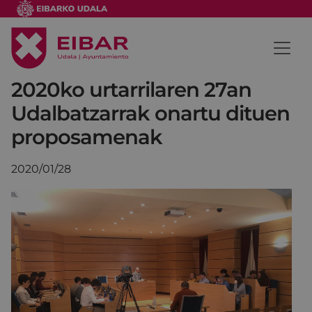
2020ko urtarrilaren 27an
Udalbatzarrak onartu dituen
proposamenak
2020/01/28