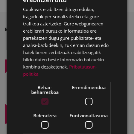
BASQUE
Cookieak erabiltzen ditugu edukia,
SPANISH
iragarkiak pertsonalizatzeko eta gure
trafikoa aztertzeko. Gure webgunearen
BESTE ALBISTE BATZUK
erabilerari buruzko informazioa ere
partekatzen dugu gure publizitate- eta
analisi-bazkideekin, zuk eman diezun edo
haiek beren zerbitzuak erabiltzeagatik
bildu duten beste informazio batzuekin
konbina dezaketenak.
Pribatutasun-
politika
Behar-
Errendimendua
beharrezkoa
Bideratzea
Funtzionaltasuna