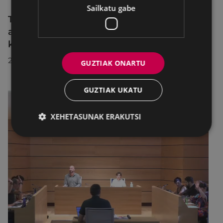
Sailkatu gabe
Trafiko-murrizketak Egogain kalean
abuztuaren 10etik abuztuaren 23ra,
konponketa-lanak direla-eta
2026/07/30
GUZTIAK ONARTU
GUZTIAK UKATU
XEHETASUNAK ERAKUTSI