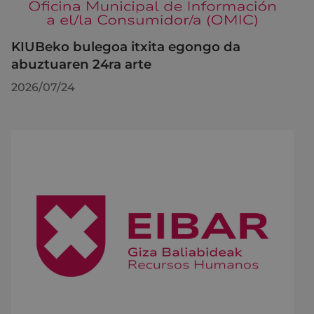
KIUBeko bulegoa itxita egongo da
abuztuaren 24ra arte
2026/07/24