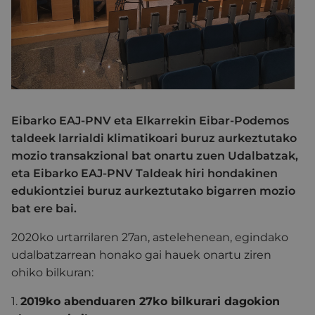
Eibarko EAJ-PNV eta Elkarrekin Eibar-Podemos
taldeek larrialdi klimatikoari buruz aurkeztutako
mozio transakzional bat onartu zuen Udalbatzak,
eta Eibarko EAJ-PNV Taldeak hiri hondakinen
edukiontziei buruz aurkeztutako bigarren mozio
bat ere bai.
2020ko urtarrilaren 27an, astelehenean, egindako
udalbatzarrean honako gai hauek onartu ziren
ohiko bilkuran:
1.
2019ko abenduaren 27ko bilkurari dagokion