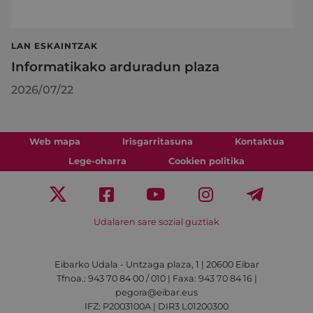
LAN ESKAINTZAK
Informatikako arduradun plaza
2026/07/22
Web mapa
Irisgarritasuna
Kontaktua
Lege-oharra
Cookien politika
Udalaren sare sozial guztiak
Eibarko Udala - Untzaga plaza, 1 | 20600 Eibar
Tfnoa.: 943 70 84 00 / 010 | Faxa: 943 70 84 16 |
pegora@eibar.eus
IFZ: P2003100A | DIR3 L01200300