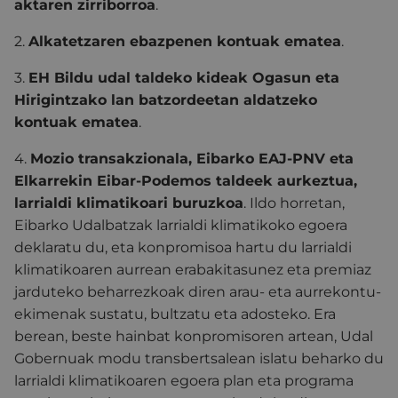
aktaren zirriborroa
.
2.
Alkatetzaren ebazpenen kontuak ematea
.
3.
EH Bildu udal taldeko kideak Ogasun eta
Hirigintzako lan batzordeetan aldatzeko
kontuak ematea
.
4.
Mozio transakzionala, Eibarko EAJ-PNV eta
Elkarrekin Eibar-Podemos taldeek aurkeztua,
larrialdi klimatikoari buruzkoa
. Ildo horretan,
Eibarko Udalbatzak larrialdi klimatikoko egoera
deklaratu du, eta konpromisoa hartu du larrialdi
klimatikoaren aurrean erabakitasunez eta premiaz
jarduteko beharrezkoak diren arau- eta aurrekontu-
ekimenak sustatu, bultzatu eta adosteko. Era
berean, beste hainbat konpromisoren artean, Udal
Gobernuak modu transbertsalean islatu beharko du
larrialdi klimatikoaren egoera plan eta programa