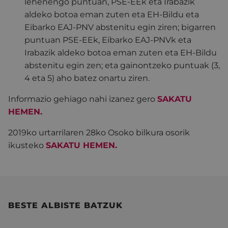
lehenengo puntuan, PSE-EEk eta Irabazik
aldeko botoa eman zuten eta EH-Bildu eta
Eibarko EAJ-PNV abstenitu egin ziren; bigarren
puntuan PSE-EEk, Eibarko EAJ-PNVk eta
Irabazik aldeko botoa eman zuten eta EH-Bildu
abstenitu egin zen; eta gainontzeko puntuak (3,
4 eta 5) aho batez onartu ziren.
Informazio gehiago nahi izanez gero
SAKATU
HEMEN.
2019ko urtarrilaren 28ko Osoko bilkura osorik
ikusteko
SAKATU HEMEN.
BESTE ALBISTE BATZUK