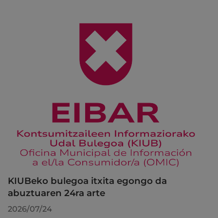
KIUBeko bulegoa itxita egongo da
abuztuaren 24ra arte
2026/07/24