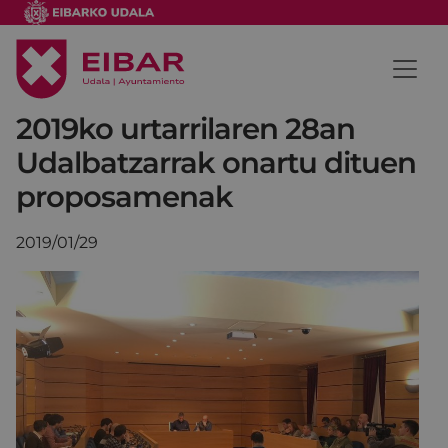
2019ko urtarrilaren 28an
Udalbatzarrak onartu dituen
proposamenak
2019/01/29