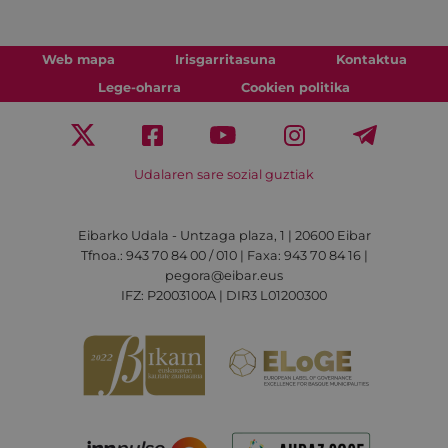
Web mapa
Irisgarritasuna
Kontaktua
Lege-oharra
Cookien politika
Udalaren sare sozial guztiak
Eibarko Udala - Untzaga plaza, 1 | 20600 Eibar
Tfnoa.: 943 70 84 00 / 010 | Faxa: 943 70 84 16 |
pegora@eibar.eus
IFZ: P2003100A | DIR3 L01200300