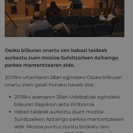
Osoko bilkuran onartu zen Irabazi taldeak
aurkeztu zuen mozioa Suhiltzaileen Azitaingo
parkea mantentzearen alde.
2019ko urtarrilaren 28an egindako Osoko bilkuran
onartu ziren gaiak honako hauek dira:
2018ko azaroaren 26an Udalbatzak egindako
bilkurari dagokion akta-zirriborroa
Irabazi taldeak aurkeztu duen mozioa
Suhiltzaileen Azitaingo parkea mantentzearen
alde. Mozioa puntuz puntu bozkatu zen: