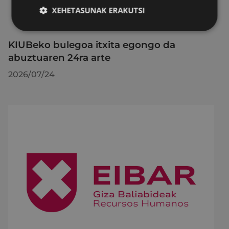
XEHETASUNAK ERAKUTSI
KIUBeko bulegoa itxita egongo da
abuztuaren 24ra arte
2026/07/24