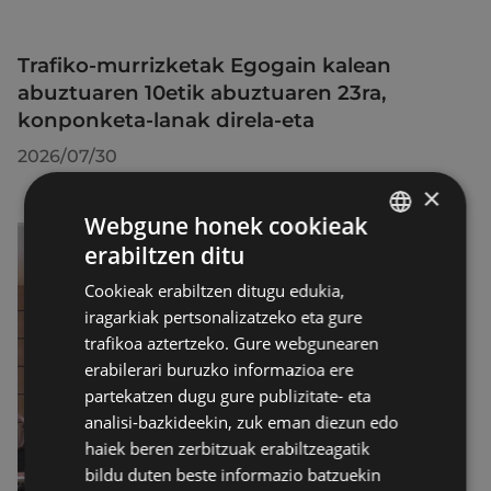
Trafiko-murrizketak Egogain kalean
abuztuaren 10etik abuztuaren 23ra,
konponketa-lanak direla-eta
2026/07/30
×
Webgune honek cookieak
erabiltzen ditu
BASQUE
Cookieak erabiltzen ditugu edukia,
SPANISH
iragarkiak pertsonalizatzeko eta gure
trafikoa aztertzeko. Gure webgunearen
erabilerari buruzko informazioa ere
partekatzen dugu gure publizitate- eta
analisi-bazkideekin, zuk eman diezun edo
haiek beren zerbitzuak erabiltzeagatik
bildu duten beste informazio batzuekin