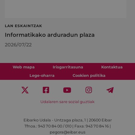
LAN ESKAINTZAK
Informatikako arduradun plaza
2026/07/22
Web mapa
Irisgarritasuna
Kontaktua
Lege-oharra
Cookien politika
Udalaren sare sozial guztiak
Eibarko Udala - Untzaga plaza, 1 | 20600 Eibar
Tfnoa.: 943 70 84 00 / 010 | Faxa: 943 70 84 16 |
pegora@eibar.eus