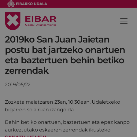
2019ko San Juan Jaietan
postu bat jartzeko onartuen
eta baztertuen behin betiko
zerrendak
2019/05/22
Zozketa maiatzaren 23an, 10:30ean, Udaletxeko
bigarren solairuan izango da.
Behin betiko onartuen, baztertuen eta epez kanpo
aurkeztutako eskaeren zerrendak ikusteko