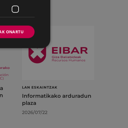
AK ONARTU
ta
LAN ESKAINTZAK
en
Informatikako arduradun
plaza
2026/07/22