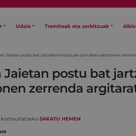
r
Udala
Tramiteak eta zerbitzuak
Albi
an Jaietan postu bat jartzeko hautatuak izan diren pertsonen zerrend
 Jaietan postu bat jar
onen zerrenda argitara
a kontsultatzeko
SAKATU HEMEN
ua