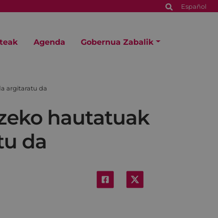
Español
steak
Agenda
Gobernua Zabalik
a argitaratu da
tzeko hautatuak
tu da