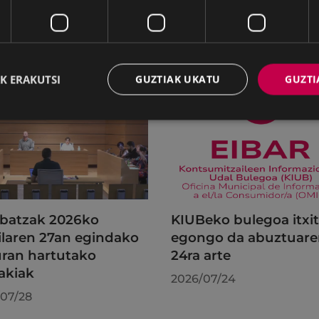
K ERAKUTSI
GUZTIAK UKATU
GUZTI
batzak 2026ko
KIUBeko bulegoa itxi
ilaren 27an egindako
egongo da abuztuar
uran hartutako
24ra arte
akiak
2026/07/24
07/28