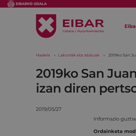
Eiba
Hasiera
Laburrak eta abisuak
2019ko San Ju
2019ko San Juan
izan diren perts
2019/05/27
Informazio guzti
Ordainketa mod