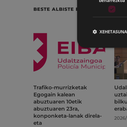
beharrezkoa
BESTE ALBISTE BATZUK
XEHETASUNA
Trafiko-murrizketak
Udal
Egogain kalean
uzta
abuztuaren 10etik
bilk
abuztuaren 23ra,
erab
konponketa-lanak direla-
2026/
eta