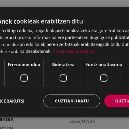
ek cookieak erabiltzen ditu
en ditugu edukia, iragarkiak pertsonalizatzeko eta gure trafikoa a
lerari buruzko informazioa ere partekatzen dugu gure publizitate
eman diezun edo haiek beren zerbitzuak erabiltzeagatik bildu dut
ekin konbina dezaketenak.
Pribatutasun-politika
Errendimendua
Bideratzea
Funtzionaltasuna
batzak 2026ko
KIUBeko bulegoa itxi
K ERAKUTSI
GUZTIAK UKATU
GUZTI
ilaren 27an egindako
egongo da abuztuar
uran hartutako
24ra arte
akiak
2026/07/24
07/28