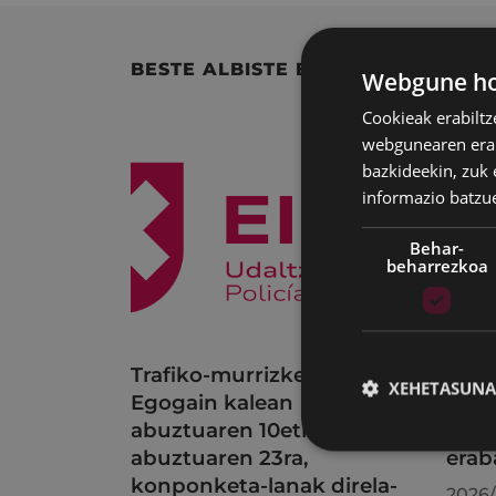
BESTE ALBISTE BATZUK
Webgune hon
Cookieak erabiltz
webgunearen erabi
bazkideekin, zuk 
informazio batzu
Behar-
beharrezkoa
Trafiko-murrizketak
Udal
XEHETASUNA
Egogain kalean
uzta
abuztuaren 10etik
bilk
abuztuaren 23ra,
erab
konponketa-lanak direla-
2026/