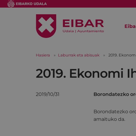
Eiba
Hasiera
Laburrak eta abisuak
2019. Ekonom
2019. Ekonomi I
2019/10/31
Borondatezko or
Borondatezko orda
amaituko da.