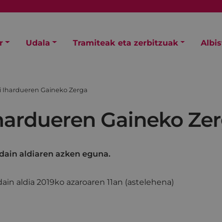
r
Udala
Tramiteak eta zerbitzuak
Albi
i Ihardueren Gaineko Zerga
hardueren Gaineko Ze
dain aldiaren azken eguna.
in aldia 2019ko azaroaren 11an (astelehena)