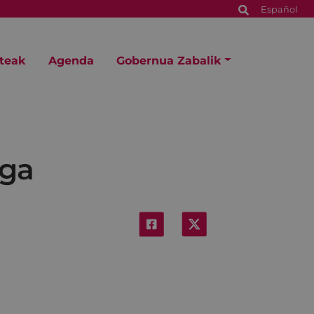
Español
steak
Agenda
Gobernua Zabalik
rga