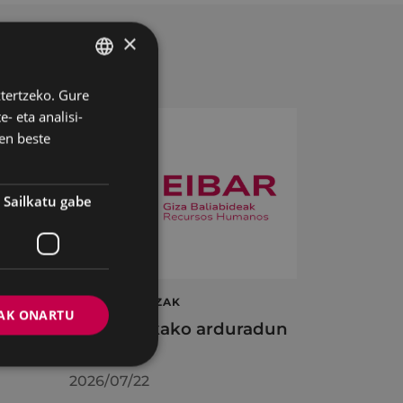
×
ztertzeko. Gure
BASQUE
- eta analisi-
SPANISH
en beste
Sailkatu gabe
ta
LAN ESKAINTZAK
AK ONARTU
en
Informatikako arduradun
plaza
2026/07/22