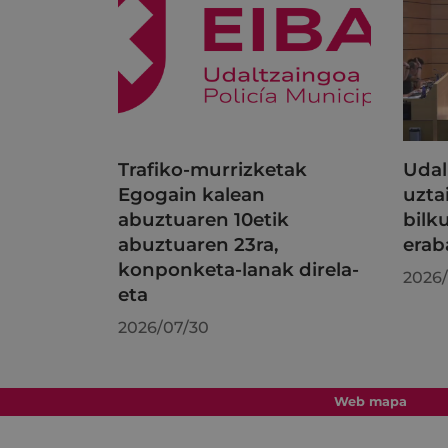
Trafiko-murrizketak
Udal
Egogain kalean
uzta
abuztuaren 10etik
bilk
abuztuaren 23ra,
erab
konponketa-lanak direla-
2026/
eta
2026/07/30
Web mapa