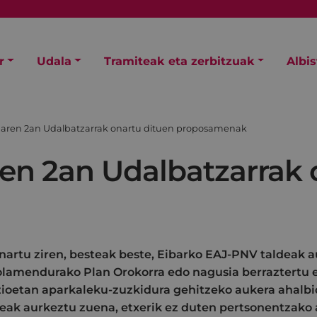
r
Udala
Tramiteak eta zerbitzuak
Albi
zaren 2an Udalbatzarrak onartu dituen proposamenak
en 2an Udalbatzarrak 
nartu ziren, besteak beste, Eibarko EAJ-PNV taldeak 
olamendurako Plan Orokorra edo nagusia berraztertu e
izioetan aparkaleku-zuzkidura gehitzeko aukera ahalb
deak aurkeztu zuena, etxerik ez duten pertsonentzako