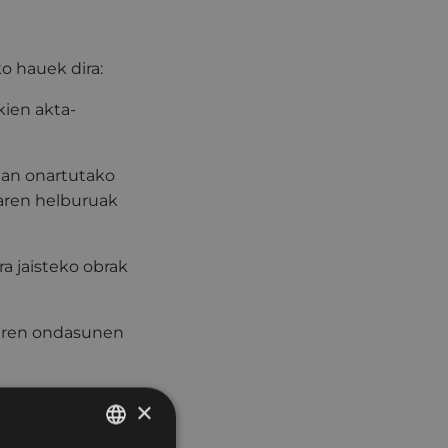
o hauek dira:
kien akta-
dian onartutako
naren helburuak
a jaisteko obrak
diren ondasunen
Plan Orokorra
×
kaleku-zuzkidura