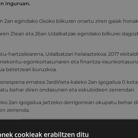
en inguruan.
n 2an egindako Osoko bilkuran onartu ziren gaiak honak
aren 21ean eta 26an Udalbatzak egindako bilkurei dagoz
tu-hartzailearena, Udalbatzari helaraztekoa: 2017 ekital
aurrekontu-egonkortasunaren eta finantza-iraunkortasu
ua betetzeari buruzkoa.
onespena ematea Jardiñeta kaleko 2an igogailua 0 kotar
atu behar diren ondasunen eta eskubideen zerrendari.
eko 2an igogailua jartzeko derrigorrean okupatu behar 
en zerrenda.
PNV taldeak aurkeztutako mozioa Hiri-antolamendurako 
erraztertu eta oin berriko eraikin edo edifizioetan apar
ek cookieak erabiltzen ditu