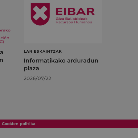
ta
LAN ESKAINTZAK
en
Informatikako arduradun
plaza
2026/07/22
Cookien politika