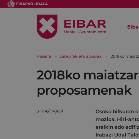
Eiba
Hasiera
Laburrak eta abisuak
2018ko maiat
2018ko maiatzar
proposamenak
2018/05/03
Osoko bilkuran o
mozioa, Hiri-ant
eraikin edo edif
Irabazi Udal Tal