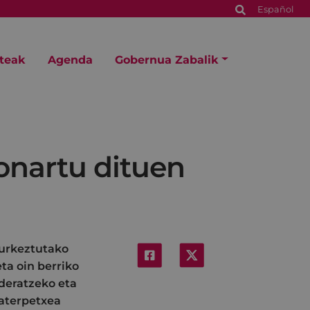
Español
steak
Agenda
Gobernua Zabalik
onartu dituen
aurkeztutako
ta oin berriko
ideratzeko eta
 aterpetxea