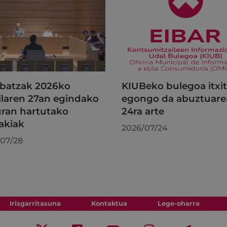
batzak 2026ko
KIUBeko bulegoa itxi
ilaren 27an egindako
egongo da abuztuar
uran hartutako
24ra arte
akiak
2026/07/24
07/28
Irisgarritasuna
Kontaktua
Lege-oharra