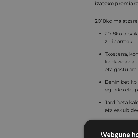
izateko premiar
2018ko maiatzare
2018ko otsail
zirriborroak.
Txostena, Kon
likidazioak 
eta gastu ara
Behin betiko 
egiteko okup
Jardiñeta kal
eta eskubide
Eibarko EAJ-
edo nagusia b
Webgune hon