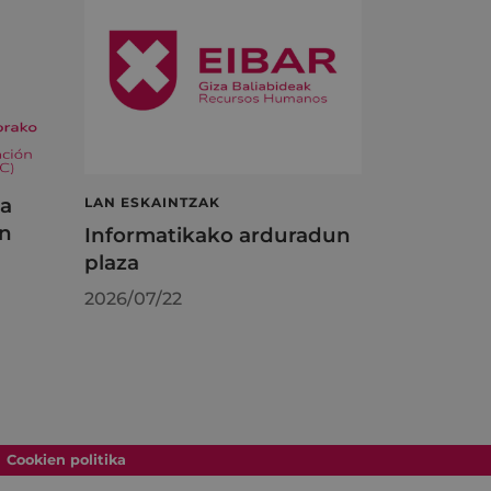
ta
LAN ESKAINTZAK
en
Informatikako arduradun
plaza
2026/07/22
Cookien politika