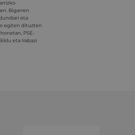
arrizko
en. Bigarren
dundiari eta
ko egiten dituzten
u honetan, PSE-
ldu eta Irabazi