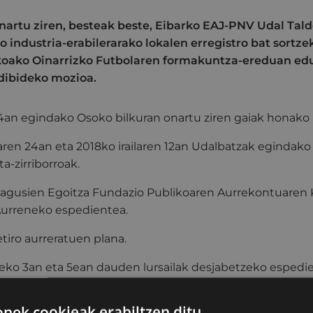
nartu ziren, besteak beste, Eibarko EAJ-PNV Udal Tal
 industria-erabilerarako lokalen erregistro bat sortzek
koako Oinarrizko Futbolaren formakuntza-ereduan ed
rdibideko mozioa.
24an egindako Osoko bilkuran onartu ziren gaiak honako 
aren 24an eta 2018ko irailaren 12an Udalbatzak egindako 
a-zirriborroak.
agusien Egoitza Fundazio Publikoaren Aurrekontuaren 
Aurreneko espedientea.
etiro aurreratuen plana.
leko 3an eta 5ean dauden lursailak desjabetzeko espedi
a eskubideen zerrenda behin betiko onestea.
ek cookieak erabiltzen ditu