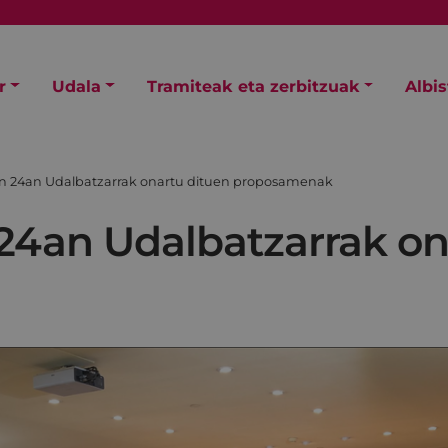
r
Udala
Tramiteak eta zerbitzuak
Albi
ren 24an Udalbatzarrak onartu dituen proposamenak
 24an Udalbatzarrak o