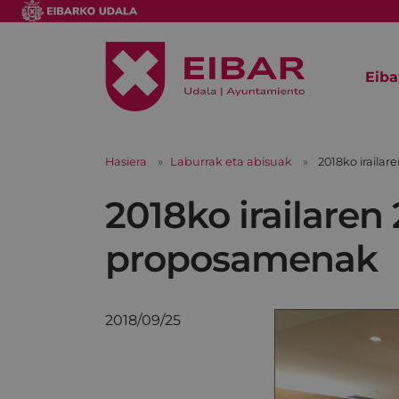
Eiba
Hasiera
Laburrak eta abisuak
2018ko iraila
2018ko irailaren
proposamenak
2018/09/25