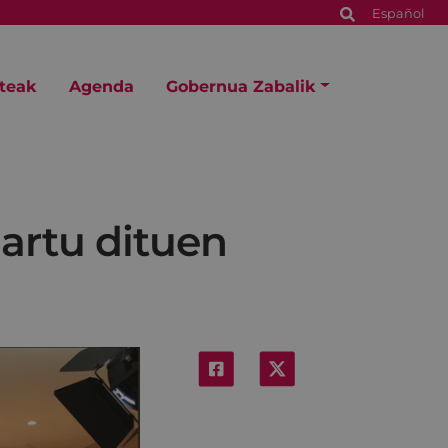
Español
steak
Agenda
Gobernua Zabalik
nartu dituen