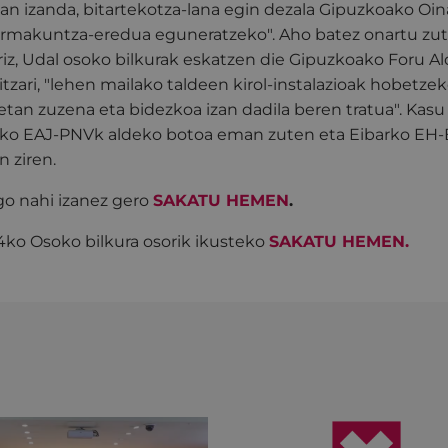
n izanda, bitartekotza-lana egin dezala Gipuzkoako Oin
ormakuntza-eredua eguneratzeko". Aho batez onartu zut
iz, Udal osoko bilkurak eskatzen die Gipuzkoako Foru Al
itzari, "lehen mailako taldeen kirol-instalazioak hobetze
tan zuzena eta bidezkoa izan dadila beren tratua". Kas
rko EAJ-PNVk aldeko botoa eman zuten eta Eibarko EH-Bi
n ziren.
go nahi izanez gero
SAKATU HEMEN
.
24ko Osoko bilkura osorik ikusteko
SAKATU HEMEN.