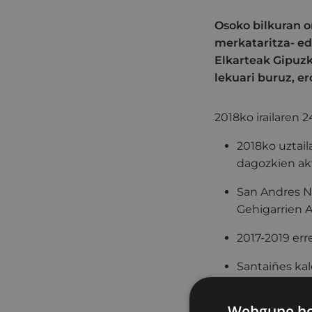
Osoko bilkuran o
merkataritza- edo
Elkarteak Gipuz
lekuari buruz, e
2018ko irailaren 
2018ko uztail
dagozkien akt
San Andres N
Gehigarrien 
2017-2019 err
Santaiñes ka
ondasunen et
Webgune hon