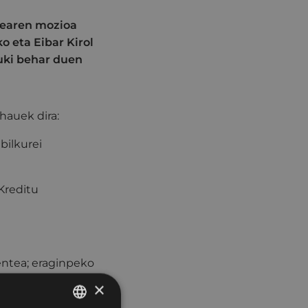
dearen mozioa
o eta Eibar Kirol
uki behar duen
hauek dira:
bilkurei
Kreditu
entea; eraginpeko
×