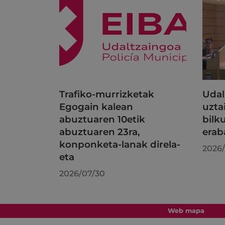
Trafiko-murrizketak
Udal
Egogain kalean
uzta
abuztuaren 10etik
bilk
abuztuaren 23ra,
erab
konponketa-lanak direla-
2026/
eta
2026/07/30
Web mapa