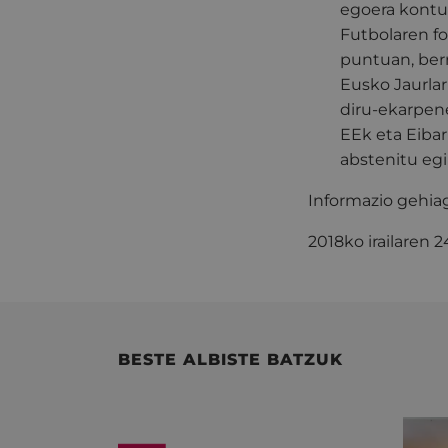
egoera kontua
Futbolaren f
puntuan, berr
Eusko Jaurlar
diru-ekarpene
EEk eta Eiba
abstenitu egi
Informazio gehia
2018ko irailaren 
BESTE ALBISTE BATZUK