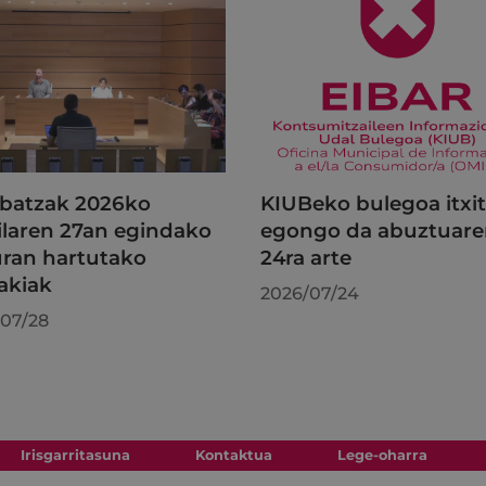
batzak 2026ko
KIUBeko bulegoa itxi
ilaren 27an egindako
egongo da abuztuar
uran hartutako
24ra arte
akiak
2026/07/24
07/28
Irisgarritasuna
Kontaktua
Lege-oharra