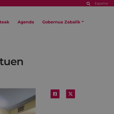
Español
steak
Agenda
Gobernua Zabalik
ituen