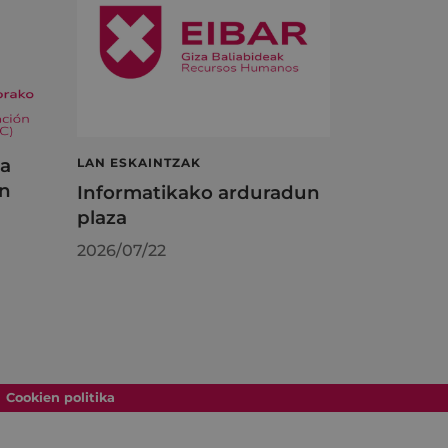
ta
LAN ESKAINTZAK
en
Informatikako arduradun
plaza
2026/07/22
Cookien politika