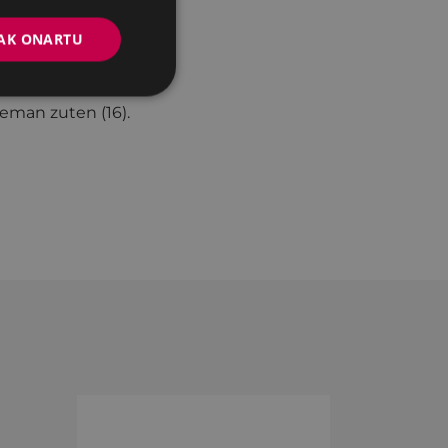
r diren ondasunen
AK ONARTU
maitu baino lehen
 eman zuten (16).