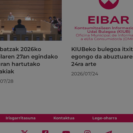
batzak 2026ko
KIUBeko bulegoa itxi
ilaren 27an egindako
egongo da abuztuar
uran hartutako
24ra arte
akiak
2026/07/24
07/28
Irisgarritasuna
Kontaktua
Lege-oharra