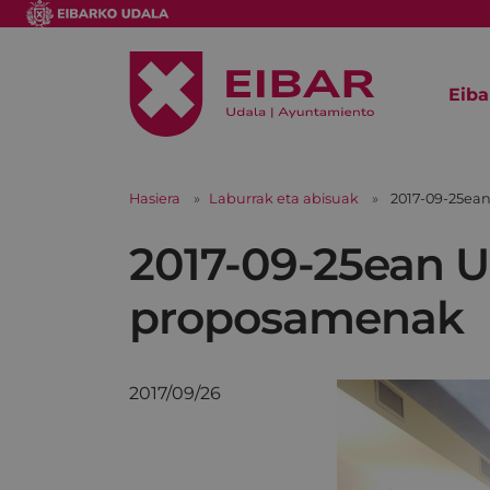
Eiba
Hasiera
Laburrak eta abisuak
2017-09-25ea
2017-09-25ean U
proposamenak
2017/09/26