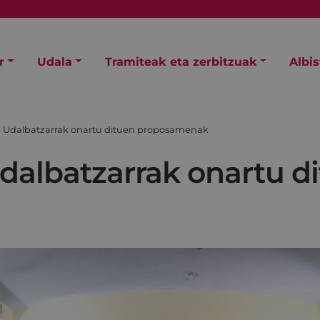
r
Udala
Tramiteak eta zerbitzuak
Albi
n Udalbatzarrak onartu dituen proposamenak
dalbatzarrak onartu d