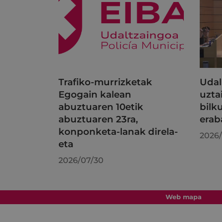
Trafiko-murrizketak
Udal
Egogain kalean
uzta
abuztuaren 10etik
bilk
abuztuaren 23ra,
erab
konponketa-lanak direla-
2026/
eta
2026/07/30
Web mapa