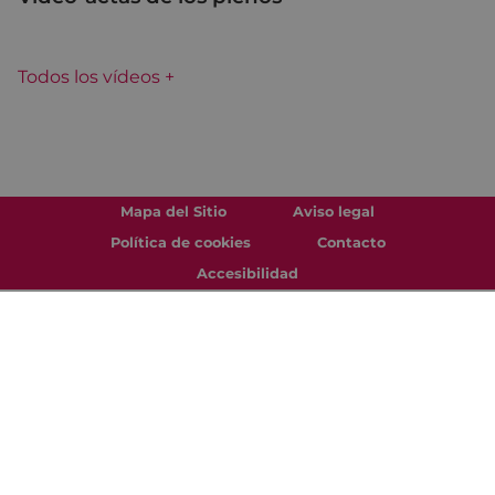
Todos los vídeos +
Mapa del Sitio
Aviso legal
Política de cookies
Contacto
Accesibilidad
Todas las redes sociales del Ayuntamiento
Eibarko Udala - Untzaga plaza, 1 | 20600 Eibar
Tfnoa.: 943 70 84 00 / 010 | Faxa: 943 70 84 16 |
pegora@eibar.eus
IFZ: P2003100A | DIR3 L01200300