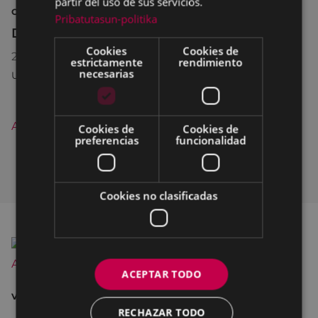
partir del uso de sus servicios.
CINE CINE AL AIRE LIBRE
Pribatutasun-politika
Dentro del laberinto - Cine al aire libre
Cookies
Cookies de
27/08/2026
22:00
estrictamente
rendimiento
necesarias
UNTZAGA PLAZA
Agenda completa+
Cookies de
Cookies de
preferencias
funcionalidad
Cookies no clasificadas
ACEPTAR TODO
VIDEOPODCAST
RECHAZAR TODO