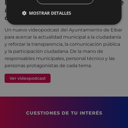
EIBARREN GAUR: una nueva forma de
acercar el Ayuntamiento a la
MOSTRAR DETALLES
ciudadanía
Un nuevo videopodcast del Ayuntamiento de Eibar
para acercar la actualidad municipal a la ciudadanía
y reforzar la transparencia, la comunicación pública
y la participación ciudadana. De la mano de
responsables municipales, personal técnico y las
personas protagonistas de cada tema.
Ver videopodcast
CUESTIONES DE TU INTERÉS