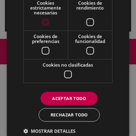
Cookies
Cookies de
estrictamente
rendimiento
necesarias
Cookies de
Cookies de
preferencias
funcionalidad
Mapa del Sitio
Aviso legal
Política de cookies
Contacto
Accesibilidad
Cookies no clasificadas
Todas las redes sociales del Ayuntamiento
Eibarko Udala - Untzaga plaza, 1 | 20600 Eibar
ACEPTAR TODO
Tfnoa.: 943 70 84 00 / 010 | Faxa: 943 70 84 16 |
pegora@eibar.eus
RECHAZAR TODO
IFZ: P2003100A | DIR3 L01200300
MOSTRAR DETALLES