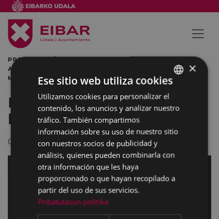
PRESENTACIÓN EIBAR MIGUEL DE LOS TOYOS
×
AYUNTAMIENTO DE EIBAR QUINCENA DE LAS PERSONAS
Ese sitio web utiliza cookies
MAYORES
Utilizamos cookies para personalizar el
BASQUE
Presentación Quincena de
contenido, los anuncios y analizar nuestro
SPANISH
las personas mayores
tráfico. También compartimos
información sobre su uso de nuestro sitio
09/04/2015
con nuestros socios de publicidad y
análisis, quienes pueden combinarla con
otra información que les haya
proporcionado o que hayan recopilado a
partir del uso de sus servicios.
Pribatutasun-politika