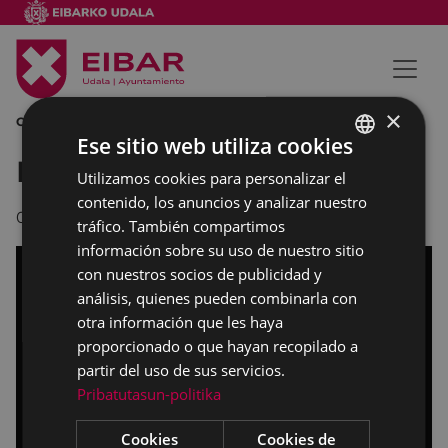
×
CABALGATA REYES MAGOS
Ese sitio web utiliza cookies
Los Reyes Magos en Eibar
Utilizamos cookies para personalizar el
BASQUE
contenido, los anuncios y analizar nuestro
SPANISH
07/01/2025
tráfico. También compartimos
información sobre su uso de nuestro sitio
con nuestros socios de publicidad y
análisis, quienes pueden combinarla con
otra información que les haya
proporcionado o que hayan recopilado a
partir del uso de sus servicios.
Pribatutasun-politika
Cookies
Cookies de