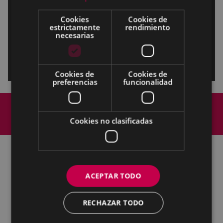
Cookies
Cookies de
estrictamente
rendimiento
necesarias
Cookies de
Cookies de
)
preferencias
funcionalidad
Mapa del Sitio
Aviso legal
Política de cookies
Contacto
Cookies no clasificadas
Accesibilidad
Todas las redes sociales del Ayuntamiento
ACEPTAR TODO
Eibarko Udala - Untzaga plaza, 1 | 20600 Eibar
Tfnoa.: 943 70 84 00 / 010 | Faxa: 943 70 84 16 |
RECHAZAR TODO
pegora@eibar.eus
IFZ: P2003100A | DIR3 L01200300