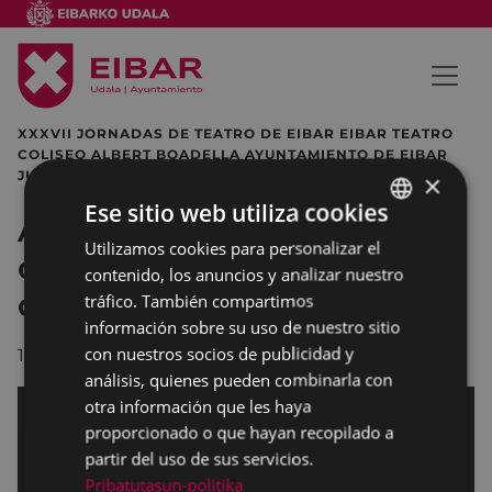
XXXVII JORNADAS DE TEATRO DE EIBAR EIBAR TEATRO
COLISEO ALBERT BOADELLA AYUNTAMIENTO DE EIBAR
JUAN ORTEGA
×
Ese sitio web utiliza cookies
Albert Boadella. Conferencia
Utilizamos cookies para personalizar el
BASQUE
de apertura XXXVII Jornadas
contenido, los anuncios y analizar nuestro
SPANISH
de Teatro de Eibar
tráfico. También compartimos
información sobre su uso de nuestro sitio
con nuestros socios de publicidad y
13/03/2014
análisis, quienes pueden combinarla con
otra información que les haya
proporcionado o que hayan recopilado a
partir del uso de sus servicios.
Pribatutasun-politika