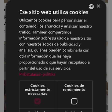
×
PLENO CONSEJO DE LA INFANCIA Y ADOLESCENCIA
Ese sitio web utiliza cookies
Primer pleno del Consejo de la Infancia y
Utilizamos cookies para personalizar el
BASQUE
Adolescencia de Eibar
contenido, los anuncios y analizar nuestro
SPANISH
18/02/2025
tráfico. También compartimos
información sobre su uso de nuestro sitio
con nuestros socios de publicidad y
análisis, quienes pueden combinarla con
otra información que les haya
proporcionado o que hayan recopilado a
partir del uso de sus servicios.
Pribatutasun-politika
Cookies
Cookies de
estrictamente
rendimiento
necesarias