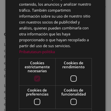
Inspección Técnica de Edificios en la
contenido, los anuncios y analizar nuestro
SPANISH
Comunidad Autónoma del País Vasco
(BOPV nº
tráfico. También compartimos
219, de 18 de noviembre de 2013).
información sobre su uso de nuestro sitio
con nuestros socios de publicidad y
análisis, quienes pueden combinarla con
otra información que les haya
Observaciones:
proporcionado o que hayan recopilado a
La ITE consiste en una inspección visual de la
partir del uso de sus servicios.
cubierta, de la cimentación, de la estructura, de las
Pribatutasun-politika
fachadas y de las redes comunes de suministro y
Cookies
Cookies de
evacuación de aguas, con el fin de conocer sus
estrictamente
rendimiento
características constructivas, su estado y las
necesarias
patologías que puedan afectar al edificio.
La inspección incluirá una toma de datos de la
Cookies de
Cookies de
envolvente del edificio y de las instalaciones al
preferencias
funcionalidad
objeto de realizar un informe de evaluación de la
eficiencia energética del mismo, e informar sobre
las condiciones de accesibilidad universal y no