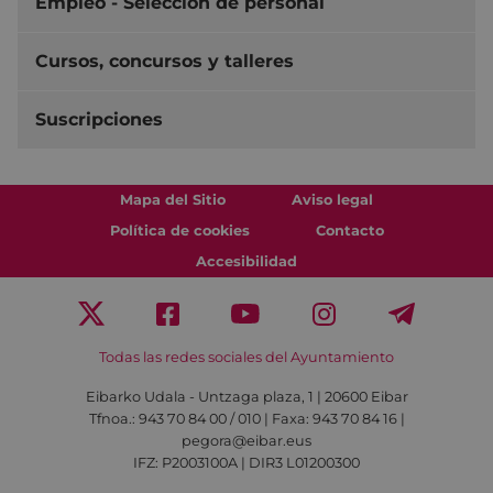
Empleo - Selección de personal
Cursos, concursos y talleres
Suscripciones
Mapa del Sitio
Aviso legal
Política de cookies
Contacto
Accesibilidad
Todas las redes sociales del Ayuntamiento
Eibarko Udala - Untzaga plaza, 1 | 20600 Eibar
Tfnoa.: 943 70 84 00 / 010 | Faxa: 943 70 84 16 |
pegora@eibar.eus
IFZ: P2003100A | DIR3 L01200300