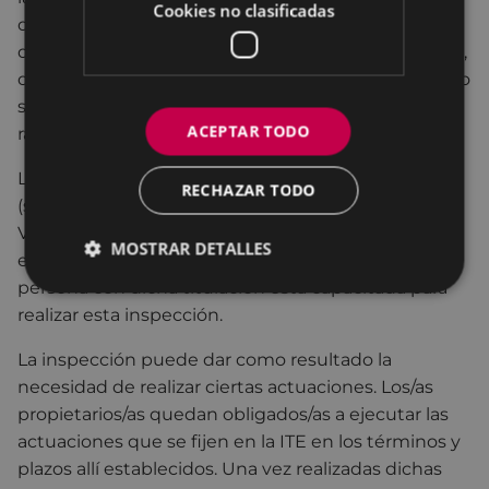
Cookies no clasificadas
discriminación de las personas en situación de
discapacidad para el acceso y utilización del edificio,
de acuerdo con la normativa vigente, estableciendo
si el edificio es susceptible o no de realizar ajustes
ACEPTAR TODO
razonables para satisfacerlas.
La ITE se compone de un informe y un dictamen
RECHAZAR TODO
(según el modelo establecido por el Gobierno
Vasco) elaborado por profesionales con licenciatura
MOSTRAR DETALLES
en Arquitectura o Arquitectura Técnica. Cualquier
persona con dicha titulación está capacitada para
realizar esta inspección.
La inspección puede dar como resultado la
necesidad de realizar ciertas actuaciones. Los/as
propietarios/as quedan obligados/as a ejecutar las
actuaciones que se fijen en la ITE en los términos y
plazos allí establecidos. Una vez realizadas dichas