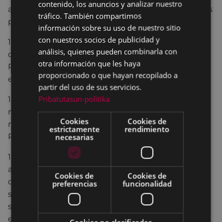
contenido, los anuncios y analizar nuestro
SPANISH
actividad y, en su caso, de las instalaciones previstas
tráfico. También compartimos
para ventilación y/o climatización del local.
información sobre su uso de nuestro sitio
con nuestros socios de publicidad y
1.5. Antecedentes del local o actividad,
análisis, quienes pueden combinarla con
describiendo y especificando si es NUEVA,
otra información que les haya
REFORMA, o LEGALIZACIÓN de una actividad ya
proporcionado o que hayan recopilado a
existente.
partir del uso de sus servicios.
Pribatutasun-politika
1.6. Justificación del cumplimiento de toda la
normativa de aplicación: PGOU, ordenanzas
Cookies
Cookies de
municipales, normativa de ruido, accesibilidad,
estrictamente
rendimiento
Protección contra incendios, normas sanitarias, etc.
necesarias
1.7. Aportación de las correspondientes
autorizaciones y puestas en servicio que se
Cookies de
Cookies de
contemplan en las diferentes normativas de
preferencias
funcionalidad
seguridad industrial para aquellas instalaciones
sometidas a reglamentos específicos (instalación
eléctrica, instalación térmica, instalación de gas,