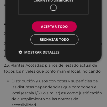
Cookies no clasificadas
etc.).
A2 Planos:
ACEPTAR TODO
2.1. Situación de la actividad (escala mínima 1:5000).
RECHAZAR TODO
2.2. Emplazamiento en el que se señale la ubicación
exacta del local o edificio y lo relacione con el resto
MOSTRAR DETALLES
de la finca (escala min. 1:500).
2.3. Plantas Acotadas: planos del estado actual de
todos los niveles que conforman el local, indicando:
Distribución y usos con cotas y superficies de
las distintas dependencias que componen el
local (escala 1/50 o similar) así como justificación
de cumplimiento de las normas de
accesibilidad.