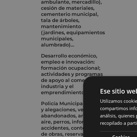
ambulante, mercadillo),
cesión de materiales,
cementerio municipal,
tala de árboles,
mantenimiento
(jardines, equipamientos
municipales,
alumbrado)...
Desarrollo económico,
empleo e innovación:
formación ocupacional;
actividades y programas
de apoyo al comercio, la
industria y el
Ese sitio we
emprendimiento...
Utilizamos cookie
Policía Municipal: multas
compartimos infor
y alegaciones, vehículos
análisis, quiene
abandonados, armas de
aire, perros, informes de
recopilado a parti
accidentes, contenedores
de obras, reserva de
Cookies