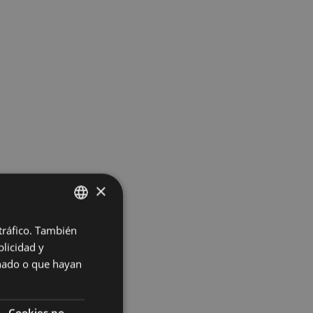
×
 tráfico. También
BASQUE
licidad y
SPANISH
onado o que hayan
Cookies no