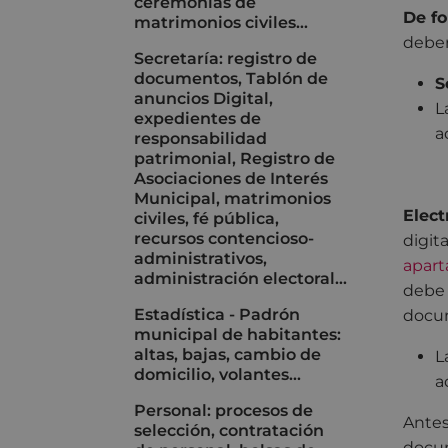
ceremonias de
De fo
matrimonios civiles…
deber
Secretaría: registro de
documentos, Tablón de
S
anuncios Digital,
L
expedientes de
a
responsabilidad
patrimonial, Registro de
Asociaciones de Interés
Municipal, matrimonios
Elect
civiles, fé pública,
recursos contencioso-
digit
administrativos,
apart
administración electoral…
debe 
Estadística - Padrón
docu
municipal de habitantes:
altas, bajas, cambio de
L
domicilio, volantes...
a
Personal: procesos de
Antes
selección, contratación
docum