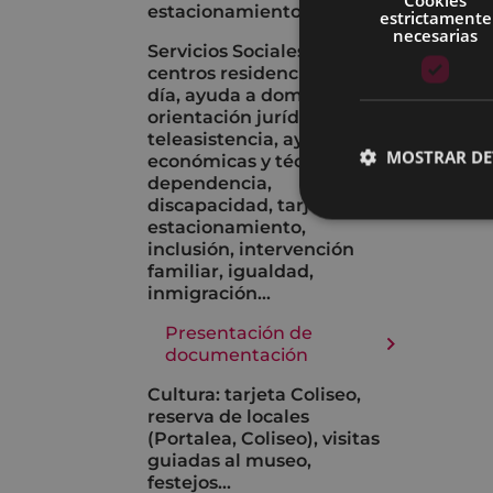
estacionamiento...
estrictamente
necesarias
Servicios Sociales:
centros residenciales y de
día, ayuda a domicilio,
orientación jurídica,
teleasistencia, ayudas
MOSTRAR DE
económicas y técnicas,
dependencia,
discapacidad, tarjeta de
estacionamiento,
inclusión, intervención
familiar, igualdad,
inmigración...
Presentación de
documentación
Cultura: tarjeta Coliseo,
reserva de locales
(Portalea, Coliseo), visitas
guiadas al museo,
festejos...