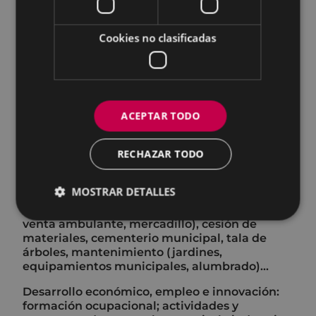
comunicaciones previas de actividades,
Inspecciones Técnicas de Edificios,
ocupaciones (andamios, mesas y sillas,
Cookies no clasificadas
barricas...), etc.
Planeamiento urbano
Obras: obras de promoción municipal,
urbanización de zonas públicas, creación de
ACEPTAR TODO
equipamientos deportivos y culturales,
reformas en edificios públicos,
RECHAZAR TODO
mantenimiento de viales urbanos y rurales,
supervisión de obras privadas en dominio
público...
MOSTRAR DETALLES
Servicios: ocupaciones vía pública (txosnas,
venta ambulante, mercadillo), cesión de
materiales, cementerio municipal, tala de
árboles, mantenimiento (jardines,
equipamientos municipales, alumbrado)...
Desarrollo económico, empleo e innovación:
formación ocupacional; actividades y