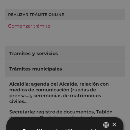
REALIZAR TRÁMITE ONLINE
Comenzar trámite
Trámites y servicios
Trámites municipales
Alcaldía: agenda del Alcalde, relación con
medios de comunicación (ruedas de
prensa…), ceremonias de matrimonios
civiles…
Secretaría: registro de documentos, Tablón
de anuncios Digital, expedientes de
×
responsabilidad patrimonial, Registro de
Asociaciones de Interés Municipal,