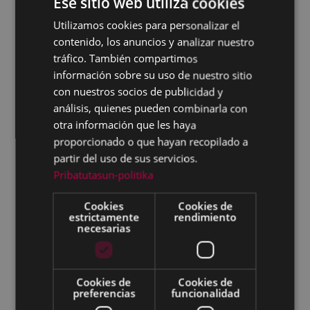
Ese sitio web utiliza cookies
matrimonios civiles, fé pública, recursos
Utilizamos cookies para personalizar el
BASQUE
contencioso-administrativos, administración
electoral…
contenido, los anuncios y analizar nuestro
SPANISH
tráfico. También compartimos
Estadística - Padrón municipal de
información sobre su uso de nuestro sitio
habitantes: altas, bajas, cambio de domicilio,
con nuestros socios de publicidad y
volantes...
análisis, quienes pueden combinarla con
Personal: procesos de selección, contratación
otra información que les haya
de personal, bolsas de trabajo, procesos de
proporcionado o que hayan recopilado a
estabilización, acceso a información pública…
partir del uso de sus servicios.
Otras solicitudes de Personal
Pribatutasun-politika
Tesorería y rentas: impuestos, tasas y precios
Cookies
Cookies de
públicos; bonificaciones y exenciones,
estrictamente
rendimiento
recibos, aplazamiento y fraccionamiento de
necesarias
pagos, domiciliaciones bancarias, domicilio
fiscal, garantías y avales, compensaciones y
embargos…
Cookies de
Cookies de
Urbanismo y medio ambiente: licencias y
preferencias
funcionalidad
comunicados de obra, licencias y