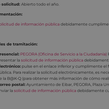
 solicitud:
Abierto todo el año.
mentación:
olicitud de información pública
debidamente cumplime
es de tramitación:
resencial:
PEGORA (Oficina de Servicio a la Ciudadanía)
P
resentar la
solicitud de información pública
debidament
lectrónico:
pulse en el enlace inferior y cumplimente el 
ública. Para realizar la solicitud electrónicamente, es nec
e la B@K-Q (para obtener más información de cómo realiz
orreo postal:
Ayuntamiento de Eibar, PEGORA, Plaza Untz
nviar la
solicitud de información pública
debidamente c