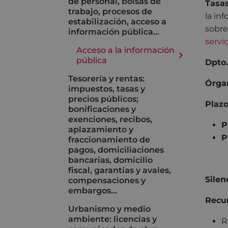
de personal, bolsas de
Tasa
trabajo, procesos de
la in
estabilización, acceso a
sobre
información pública…
servi
Acceso a la información
pública
Dpto.
Tesorería y rentas:
Órga
impuestos, tasas y
precios públicos;
Plazo
bonificaciones y
exenciones, recibos,
P
aplazamiento y
P
fraccionamiento de
pagos, domiciliaciones
bancarias, domicilio
fiscal, garantías y avales,
Silen
compensaciones y
embargos…
Recur
Urbanismo y medio
ambiente: licencias y
R