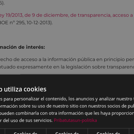
6).
ey 19/2013, de 9 de diciembre, de transparencia, acceso a
BOE nº 295, 10-12-2013).
mación de interés:
recho de acceso a la información pública en principio per
tuado expresamente en la legislación sobre transparenc
tiende por información pública los contenidos o docume
to, que obren en poder del Ayuntamiento de Eibar y su
b utiliza cookies
dientes y que hayan sido elaborados o adquiridos en el e
s para personalizar el contenido, los anuncios y analizar nuestro
mación sobre su uso de nuestro sitio con nuestros socios de pub
ctos de este derecho de acceso, no consideramos informa
s pueden combinarla con otra información que les haya proporci
nformación general sobre servicios y procedimientos adm
r del uso de sus servicios.
Pribatutasun-politika
or ejemplo: horarios de atención, convocatorias, subvenci
ste tipo de información está disponible en la página web
Cookies de
Cookies de
Cookies de