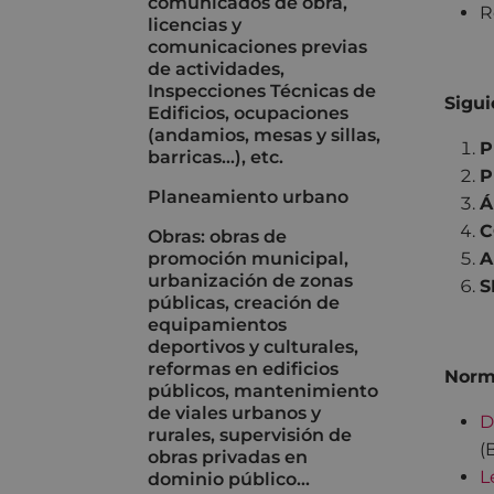
comunicados de obra,
R
licencias y
comunicaciones previas
de actividades,
Inspecciones Técnicas de
Sigui
Edificios, ocupaciones
(andamios, mesas y sillas,
P
barricas...), etc.
P
Planeamiento urbano
Á
C
Obras: obras de
promoción municipal,
A
urbanización de zonas
S
públicas, creación de
equipamientos
deportivos y culturales,
reformas en edificios
Norma
públicos, mantenimiento
de viales urbanos y
D
rurales, supervisión de
(
obras privadas en
L
dominio público...