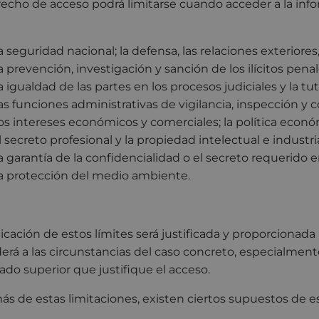
recho de acceso podrá limitarse cuando acceder a la inf
a seguridad nacional; la defensa, las relaciones exteriores
a prevención, investigación y sanción de los ilícitos penale
a igualdad de las partes en los procesos judiciales y la tute
as funciones administrativas de vigilancia, inspección y c
os intereses económicos y comerciales; la política econó
l secreto profesional y la propiedad intelectual e industria
a garantía de la confidencialidad o el secreto requerido
a protección del medio ambiente.
licación de estos límites será justificada y proporcionada
erá a las circunstancias del caso concreto, especialment
vado superior que justifique el acceso.
s de estas limitaciones, existen ciertos supuestos de es