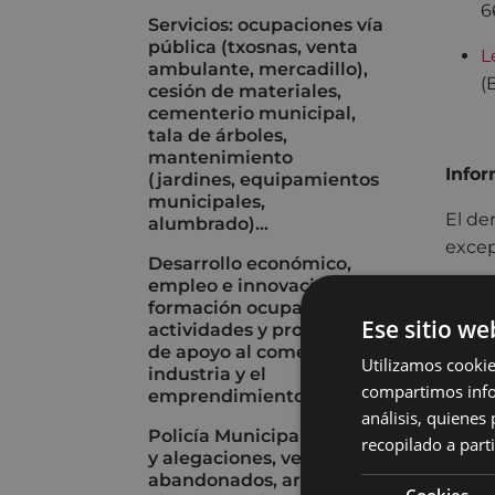
6
Servicios: ocupaciones vía
pública (txosnas, venta
L
ambulante, mercadillo),
(
cesión de materiales,
cementerio municipal,
tala de árboles,
mantenimiento
Infor
(jardines, equipamientos
municipales,
El de
alumbrado)...
excep
Desarrollo económico,
empleo e innovación:
Se en
formación ocupacional;
forma
Ese sitio we
actividades y programas
depen
de apoyo al comercio, la
Utilizamos cookie
industria y el
compartimos infor
A efe
emprendimiento...
análisis, quiene
Policía Municipal: multas
I
recopilado a parti
y alegaciones, vehículos
P
abandonados, armas de
E
Cookies