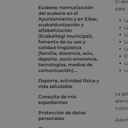
El de
Euskera: normalización
para:
del euskera en el
Ayuntamiento y en Eibar,
L
euskaldunización y
L
alfabetización
L
(Euskaltegi municipal),
fomento de su uso y
L
calidad lingüística
L
(familia, docencia, ocio,
E
deporte, socio-economía,
L
tecnologías, medios de
comunicación)...
L
Deporte, actividad física y
vida saludable
La ap
Consulta de mis
atend
expedientes
o pri
Protección de datos
personales
Ademá