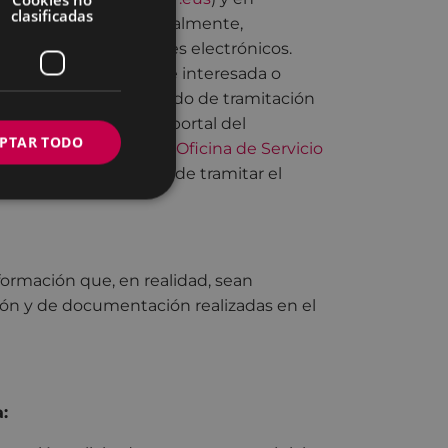
clasificadas
en atenderle presencialmente,
 los diferentes canales electrónicos.
o en el que sea parte interesada o
ión solicitada, el estado de tramitación
 acceder a través del portal del
PTAR TODO
 a través de
PEGORA, Oficina de Servicio
án al área responsable de tramitar el
formación que, en realidad, sean
ción y de documentación realizadas en el
: