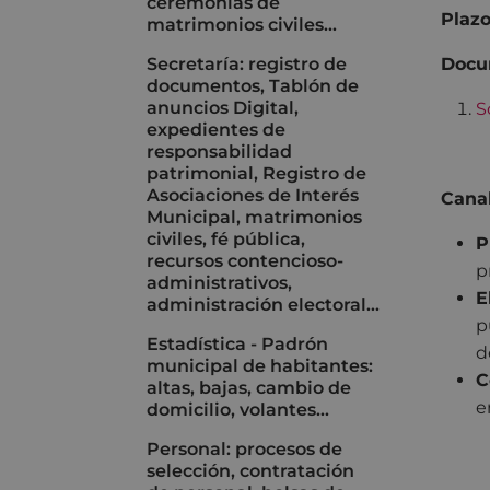
ceremonias de
Plazo
matrimonios civiles…
Secretaría: registro de
Docu
documentos, Tablón de
anuncios Digital,
S
expedientes de
responsabilidad
patrimonial, Registro de
Asociaciones de Interés
Canal
Municipal, matrimonios
civiles, fé pública,
P
recursos contencioso-
p
administrativos,
E
administración electoral…
p
Estadística - Padrón
d
municipal de habitantes:
C
altas, bajas, cambio de
e
domicilio, volantes...
Personal: procesos de
selección, contratación