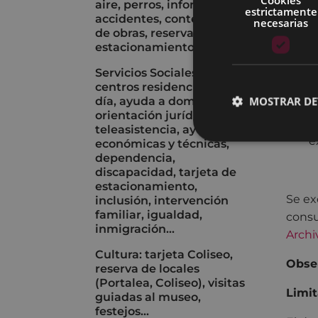
aire, perros, informes de
estrictamente
P
accidentes, contenedores
necesarias
de obras, reserva de
t
estacionamiento...
I
a
Servicios Sociales:
centros residenciales y de
d
MOSTRAR DE
día, ayuda a domicilio,
c
orientación jurídica,
a
teleasistencia, ayudas
e
económicas y técnicas,
dependencia,
discapacidad, tarjeta de
estacionamiento,
Se ex
inclusión, intervención
familiar, igualdad,
consu
inmigración...
Archi
Cultura: tarjeta Coliseo,
Obse
reserva de locales
(Portalea, Coliseo), visitas
Limit
guiadas al museo,
festejos...