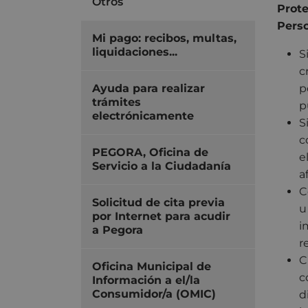
Otros
Prote
Perso
Mi pago: recibos, multas,
liquidaciones...
S
c
Ayuda para realizar
p
trámites
p
electrónicamente
S
c
PEGORA, Oficina de
e
Servicio a la Ciudadanía
a
C
Solicitud de cita previa
u
por Internet para acudir
i
a Pegora
r
C
Oficina Municipal de
c
Información a el/la
Consumidor/a (OMIC)
d