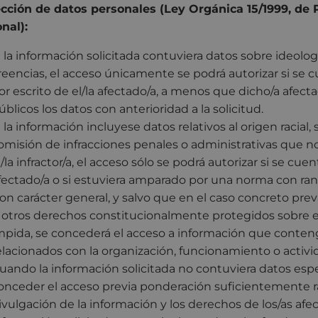
cción de datos personales (Ley Orgánica 15/1999, de 
nal):
i la información solicitada contuviera datos sobre ideología,
reencias, el acceso únicamente se podrá autorizar si se
or escrito de el/la afectado/a, a menos que dicho/a afe
úblicos los datos con anterioridad a la solicitud.
i la información incluyese datos relativos al origen racial, 
omisión de infracciones penales o administrativas que 
l/la infractor/a, el acceso sólo se podrá autorizar si se c
fectado/a o si estuviera amparado por una norma con ran
on carácter general, y salvo que en el caso concreto pre
 otros derechos constitucionalmente protegidos sobre el 
mpida, se concederá el acceso a información que conten
elacionados con la organización, funcionamiento o activi
uando la información solicitada no contuviera datos esp
onceder el acceso previa ponderación suficientemente ra
ivulgación de la información y los derechos de los/as af