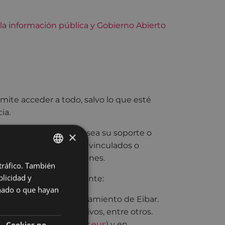
 la información pública y Gobierno Abierto
mite acceder a todo, salvo lo que esté
ia.
ntos, cualquiera que sea su soporte o
×
s organismos públicos vinculados o
jercicio de sus funciones.
 tráfico. También
BASQUE
licidad y
ción pública la siguiente:
SPANISH
onado o que hayan
inistrativos del Ayuntamiento de Eibar.
ones, procesos selectivos, entre otros.
 municipal (
www.eibar.eus
) y en
Cookies no