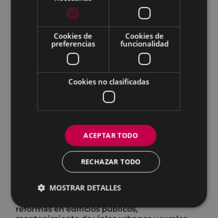
de personal, bolsas de trabajo, procesos de
estabilización, acceso a información pública…
Tesorería y rentas: impuestos, tasas y precios
Cookies de
Cookies de
públicos; bonificaciones y exenciones,
preferencias
funcionalidad
recibos, aplazamiento y fraccionamiento de
pagos, domiciliaciones bancarias, domicilio
fiscal, garantías y avales, compensaciones y
embargos…
Cookies no clasificadas
Urbanismo y medio ambiente: licencias y
comunicados de obra, licencias y
comunicaciones previas de actividades,
Inspecciones Técnicas de Edificios,
ocupaciones (andamios, mesas y sillas,
ACEPTAR TODO
barricas...), etc.
RECHAZAR TODO
Planeamiento urbano
Obras: obras de promoción municipal,
MOSTRAR DETALLES
urbanización de zonas públicas, creación de
equipamientos deportivos y culturales,
reformas en edificios públicos,