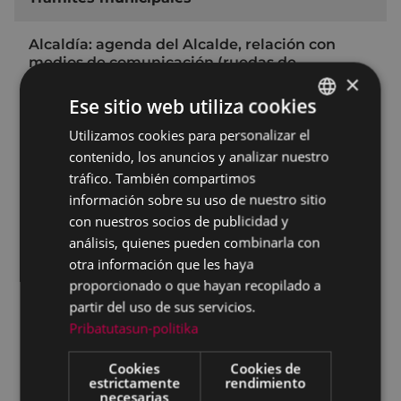
Alcaldía: agenda del Alcalde, relación con
medios de comunicación (ruedas de
×
prensa…), ceremonias de matrimonios
civiles…
Ese sitio web utiliza cookies
Secretaría: registro de documentos, Tablón
Utilizamos cookies para personalizar el
BASQUE
de anuncios Digital, expedientes de
contenido, los anuncios y analizar nuestro
SPANISH
responsabilidad patrimonial, Registro de
tráfico. También compartimos
Asociaciones de Interés Municipal,
información sobre su uso de nuestro sitio
matrimonios civiles, fé pública, recursos
contencioso-administrativos, administración
con nuestros socios de publicidad y
electoral…
análisis, quienes pueden combinarla con
otra información que les haya
Estadística - Padrón municipal de
proporcionado o que hayan recopilado a
habitantes: altas, bajas, cambio de domicilio,
volantes...
partir del uso de sus servicios.
Pribatutasun-politika
Baja en el padrón de habitantes: por
defunción o cambio de residencia
Cookies
Cookies de
estrictamente
rendimiento
Personal: procesos de selección, contratación
necesarias