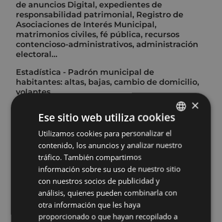
de anuncios Digital, expedientes de
responsabilidad patrimonial, Registro de
Asociaciones de Interés Municipal,
matrimonios civiles, fé pública, recursos
contencioso-administrativos, administración
electoral…
Estadística - Padrón municipal de
habitantes: altas, bajas, cambio de domicilio,
volantes...
×
Personal: procesos de selección, contratación
Ese sitio web utiliza cookies
de personal, bolsas de trabajo, procesos de
estabilización, acceso a información pública…
Utilizamos cookies para personalizar el
BASQUE
contenido, los anuncios y analizar nuestro
Tesorería y rentas: impuestos, tasas y precios
SPANISH
tráfico. También compartimos
públicos; bonificaciones y exenciones,
recibos, aplazamiento y fraccionamiento de
información sobre su uso de nuestro sitio
pagos, domiciliaciones bancarias, domicilio
con nuestros socios de publicidad y
fiscal, garantías y avales, compensaciones y
análisis, quienes pueden combinarla con
embargos…
otra información que les haya
Urbanismo y medio ambiente: licencias y
proporcionado o que hayan recopilado a