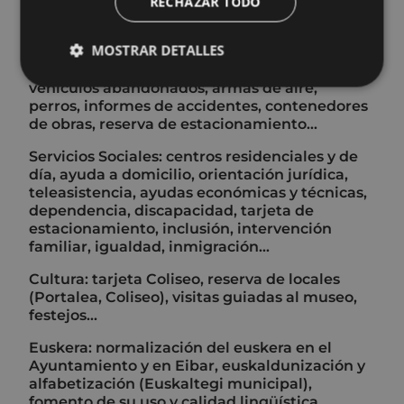
formación ocupacional; actividades y
RECHAZAR TODO
programas de apoyo al comercio, la industria
y el emprendimiento...
MOSTRAR DETALLES
Policía Municipal: multas y alegaciones,
vehículos abandonados, armas de aire,
perros, informes de accidentes, contenedores
de obras, reserva de estacionamiento...
Servicios Sociales: centros residenciales y de
día, ayuda a domicilio, orientación jurídica,
teleasistencia, ayudas económicas y técnicas,
dependencia, discapacidad, tarjeta de
estacionamiento, inclusión, intervención
familiar, igualdad, inmigración...
Cultura: tarjeta Coliseo, reserva de locales
(Portalea, Coliseo), visitas guiadas al museo,
festejos...
Euskera: normalización del euskera en el
Ayuntamiento y en Eibar, euskaldunización y
alfabetización (Euskaltegi municipal),
fomento de su uso y calidad lingüística