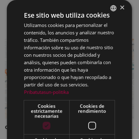
×
Tren: Euskotren, parada Ardanza
Ese sitio web utiliza cookies
Autobus: Udalbus, Lurraldebus y Bizkaibus.
Paradas más cercanas: Ego-Gain, Unzaga y San
Utilizamos cookies para personalizar el
BASQUE
Juan.
contenido, los anuncios y analizar nuestro
SPANISH
tráfico. También compartimos
información sobre su uso de nuestro sitio
con nuestros socios de publicidad y
análisis, quienes pueden combinarla con
otra información que les haya
proporcionado o que hayan recopilado a
partir del uso de sus servicios.
Pribatutasun-politika
Cookies
Cookies de
estrictamente
rendimiento
necesarias
Coordenadas GPS: