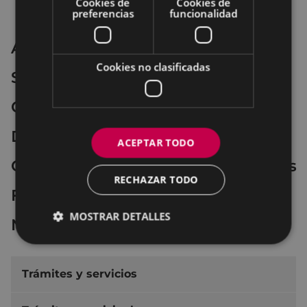
Cookies de
Cookies de
X= 542903.6300
preferencias
funcionalidad
Y= 4781635.3700
Apartados relacionados:
Cookies no clasificadas
Servicios
Compromisos
Derechos de las personas usuarias
ACEPTAR TODO
Obligaciones de las personas usuarias
RECHAZAR TODO
Formas de colaboración ciudadana
MOSTRAR DETALLES
Normativa reguladora
Trámites y servicios