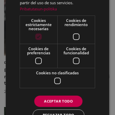
partir del uso de sus servicios.
Pribatutasun-politika
Cookies
Cookies de
estrictamente
rendimiento
necesarias
Cookies de
Cookies de
preferencias
funcionalidad
DEPORTES
Eibar homenajeará este viernes, 22 de
Cookies no clasificadas
mayo, a Mikel Oyarzabal y Jon Gorrotxategi
tras conquistar la Copa del Rey
20/05/2026
ACEPTAR TODO
RECHAZAR TODO