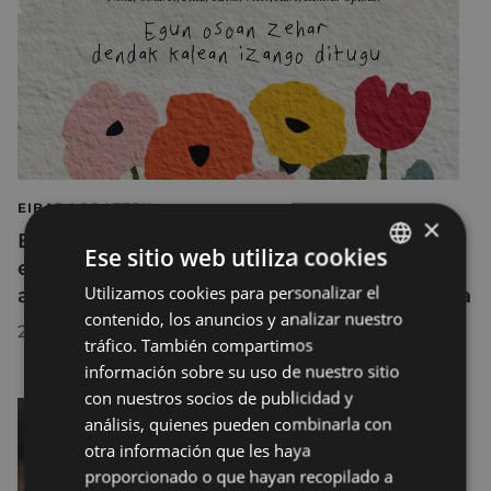
EIBAR LORATZEN
×
El comercio local de Eibar saldrá a la calle
Ese sitio web utiliza cookies
este jueves, 21 de mayo, con música,
Utilizamos cookies para personalizar el
BASQUE
animación y actividades para toda la familia
contenido, los anuncios y analizar nuestro
SPANISH
20/05/2026
tráfico. También compartimos
información sobre su uso de nuestro sitio
con nuestros socios de publicidad y
análisis, quienes pueden combinarla con
otra información que les haya
proporcionado o que hayan recopilado a