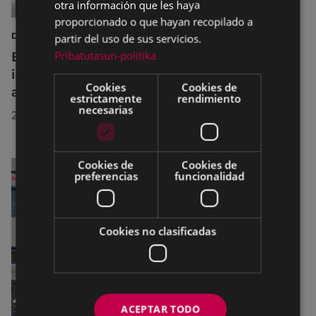
otra información que les haya
proporcionado o que hayan recopilado a
DEPORTES
partir del uso de sus servicios.
Pribatutasun-politika
Eibar adapta los horarios de sus
instalaciones deportivas durante el mes de
Cookies
Cookies de
agosto para realizar mejoras
estrictamente
rendimiento
necesarias
29/07/2026
Cookies de
Cookies de
preferencias
funcionalidad
Cookies no clasificadas
ACEPTAR TODO