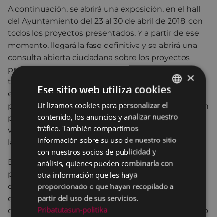
A continuación, se abrirá una exposición, en el hall
del Ayuntamiento del 23 al 30 de abril de 2018, con
todos los proyectos presentados. Y a partir de ese
momento, llegará la fase definitiva y se abrirá una
consulta abierta ciudadana sobre los proyectos
presentados. Podrán votar los ciudadanos que
×
tengan 16 años o más a fecha 31 de marzo de 2018 y
Ese sitio web utiliza cookies
estén empadronados en Eibar. Para fomentar la
Utilizamos cookies para personalizar el
BASQUE
participación ciudadana se organizará un sorteo con
contenido, los anuncios y analizar nuestro
premios entre quienes depositen el voto. La
SPANISH
tráfico. También compartimos
votación será, en Pegora, en las mismas fechas que
información sobre su uso de nuestro sitio
la exposición, de 23 al 30 de abril.
con nuestros socios de publicidad y
El centro de educación primaria ganador recibirá el
análisis, quienes pueden combinarla con
premio valorado en 2.000 euros como máximo y el
otra información que les haya
proporcionado o que hayan recopilado a
de Bachiller recibirá el premio valorado en 3.000
partir del uso de sus servicios.
euros como máximo. Y además, cada uno de los
Pribatutasun-politika
colegios de primaria inscritos recibirá como máximo