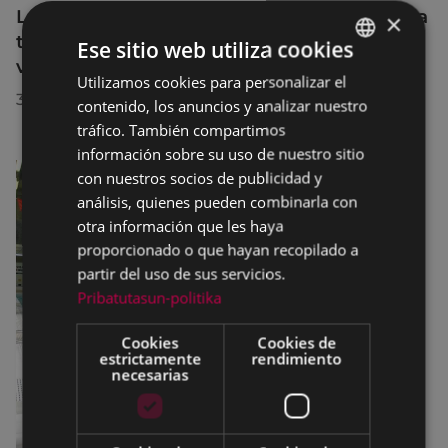
La diputada Azahara Domínguez destaca la
×
transformación turística de Eibar en su
Ese sitio web utiliza cookies
visita a la localidad
Utilizamos cookies para personalizar el
BASQUE
30/07/2026
contenido, los anuncios y analizar nuestro
SPANISH
tráfico. También compartimos
información sobre su uso de nuestro sitio
con nuestros socios de publicidad y
análisis, quienes pueden combinarla con
otra información que les haya
proporcionado o que hayan recopilado a
partir del uso de sus servicios.
Pribatutasun-politika
Cookies
Cookies de
estrictamente
rendimiento
necesarias