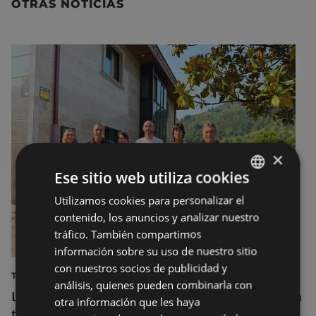
OTRAS NOTICIAS
×
Ese sitio web utiliza cookies
Utilizamos cookies para personalizar el
BASQUE
contenido, los anuncios y analizar nuestro
SPANISH
tráfico. También compartimos
información sobre su uso de nuestro sitio
con nuestros socios de publicidad y
TURISMO
análisis, quienes pueden combinarla con
La diputada Azahara Domínguez destaca la
otra información que les haya
transformación turística de Eibar en su