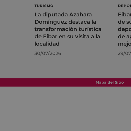
TURISMO
DEPO
La diputada Azahara
Eiba
Domínguez destaca la
de s
transformación turística
depo
de Eibar en su visita a la
de a
localidad
mejo
30/07/2026
29/07
Mapa del Sitio