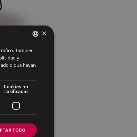
×
 tráfico. También
BASQUE
licidad y
 el taller de
SPANISH
onado o que hayan
Cookies no
clasificadas
PTAR TODO