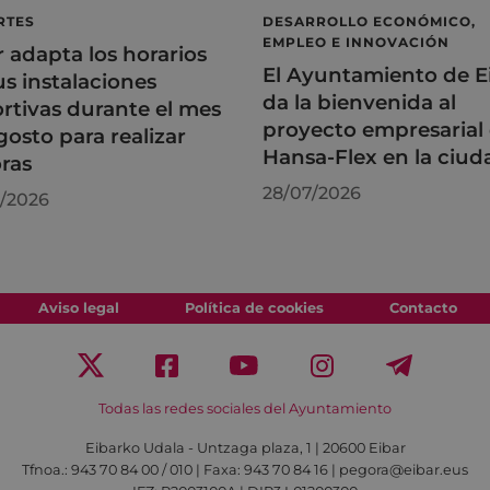
RTES
DESARROLLO ECONÓMICO,
EMPLEO E INNOVACIÓN
r adapta los horarios
El Ayuntamiento de E
us instalaciones
da la bienvenida al
rtivas durante el mes
proyecto empresarial
gosto para realizar
Hansa-Flex en la ciud
ras
28/07/2026
/2026
Aviso legal
Política de cookies
Contacto
Todas las redes sociales del Ayuntamiento
Eibarko Udala - Untzaga plaza, 1 | 20600 Eibar
Tfnoa.: 943 70 84 00 / 010 | Faxa: 943 70 84 16 | pegora@eibar.eus