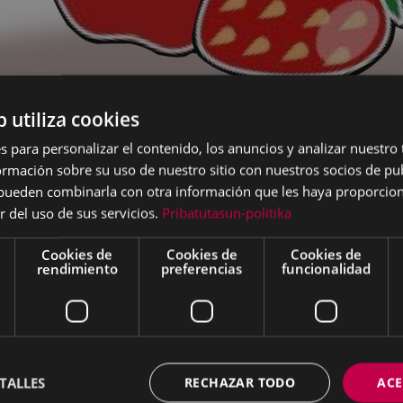
b utiliza cookies
s para personalizar el contenido, los anuncios y analizar nuestro
mación sobre su uso de nuestro sitio con nuestros socios de pub
drás ver los listados de los/as niños/as admitidos/as en
s pueden combinarla con otra información que les haya proporci
 bat"
r del uso de sus servicios.
Pribatutasun-politika
. primaria. 15, 22, 29 de marzo y 5 de abril
Cookies de
Cookies de
Cookies de
rendimiento
preferencias
funcionalidad
0 a 12:00
00 a 13:00
primaria. 8, 15, 22, 29 de marzo y 5 de abril
TALLES
RECHAZAR TODO
ACE