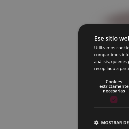
Ese sitio we
Utilizamos cookie
compartimos infor
A continuación po
análisis, quiene
"Herri osasuntsu
recopilado a parti
E.I. 2-3 y 1ª de E
Cookies
estrictamente
necesarias
1er grupo:
de 11:0
2do grupo: de
12:
2º, 3º y 4º de E. 
MOSTRAR DE
De 16:30 a 17:30