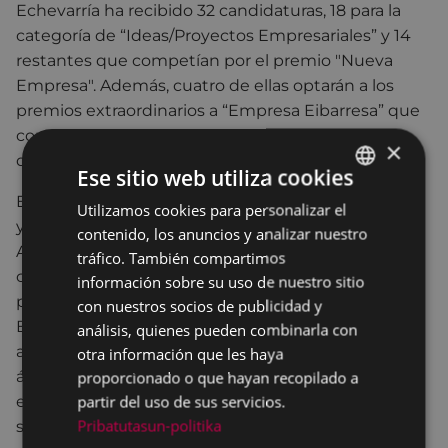
Echevarría ha recibido 32 candidaturas, 18 para la
categoría de “Ideas/Proyectos Empresariales” y 14
restantes que competían por el premio "Nueva
Empresa". Además, cuatro de ellas optarán a los
premios extraordinarios a “Empresa Eibarresa” que
concede el Ayuntamiento para impulsar el
×
desarrollo del tejido empresarial local.
Ese sitio web utiliza cookies
El perfil de las candidaturas corresponde a startups
Utilizamos cookies para personalizar el
BASQUE
y proyectos empresariales de la Comunidad
contenido, los anuncios y analizar nuestro
SPANISH
Autónoma Vasca focalizados en la innovación de
tráfico. También compartimos
carácter científico-tecnológico. La mayor parte
información sobre su uso de nuestro sitio
procede de Gipuzkoa, mientras que 3 provienen de
con nuestros socios de publicidad y
Bizkaia y 2 de Álava. Todos ellos desarrollan su
análisis, quienes pueden combinarla con
actividad en sectores estratégicos: el 40% en el
otra información que les haya
ámbito de las Nuevas Tecnologías, un 32%
proporcionado o que hayan recopilado a
partir del uso de sus servicios.
enfocados a Bio/Salud, el 21% en Industria y
Pribatutasun-politika
sostenibilidad y otro 6% en Fabricación avanzada.