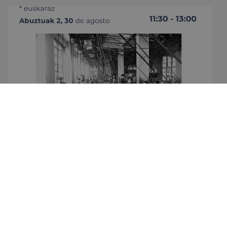
VISITAS GUIADAS
El Ayuntamiento de Eibar organiza una
nueva edición de visitas guiadas en agosto
para conocer la historia industrial de la
ciudad