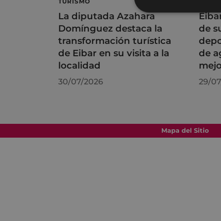
TURISMO
DEPO
La diputada Azahara
Eiba
Domínguez destaca la
de s
transformación turística
depo
de Eibar en su visita a la
de a
localidad
mejo
30/07/2026
29/07
Mapa del Sitio