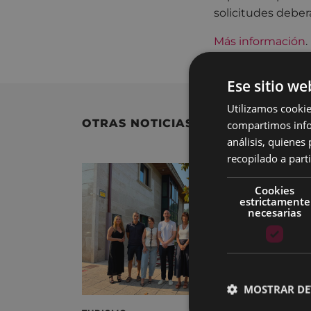
solicitudes debe
Más información
.
Ese sitio we
Utilizamos cookie
OTRAS NOTICIAS
compartimos infor
análisis, quiene
recopilado a parti
Cookies
estrictamente
necesarias
MOSTRAR DE