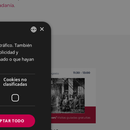
adanía
.
×
 tráfico. También
BASQUE
licidad y
SPANISH
onado o que hayan
Cookies no
clasificadas
PTAR TODO