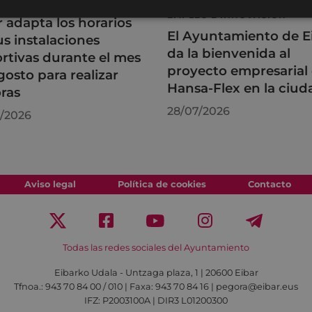
RTES
DESARROLLO ECONÓMICO,
EMPLEO E INNOVACIÓN
r adapta los horarios
El Ayuntamiento de E
us instalaciones
da la bienvenida al
rtivas durante el mes
proyecto empresarial
gosto para realizar
Hansa-Flex en la ciud
ras
28/07/2026
/2026
Aviso legal
Política de cookies
Contacto
Todas las redes sociales del Ayuntamiento
Eibarko Udala - Untzaga plaza, 1 | 20600 Eibar
Tfnoa.: 943 70 84 00 / 010 | Faxa: 943 70 84 16 | pegora@eibar.eus
IFZ: P2003100A | DIR3 L01200300