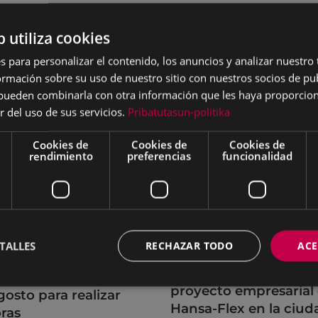
b utiliza cookies
s para personalizar el contenido, los anuncios y analizar nuestro
mación sobre su uso de nuestro sitio con nuestros socios de pub
s pueden combinarla con otra información que les haya proporci
r del uso de sus servicios.
Pribatutasun-politika
Cookies de
Cookies de
Cookies de
rendimiento
preferencias
funcionalidad
RTES
DESARROLLO ECONÓMICO,
EMPLEO E INNOVACIÓN
r adapta los horarios
TALLES
RECHAZAR TODO
ACE
El Ayuntamiento de E
us instalaciones
da la bienvenida al
rtivas durante el mes
proyecto empresarial
gosto para realizar
Hansa-Flex en la ciud
ras