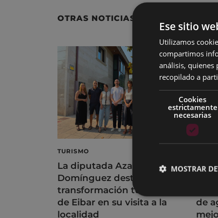
OTRAS NOTICIAS
Ese sitio we
Utilizamos cookie
compartimos infor
análisis, quiene
recopilado a parti
Cookies
estrictamente
necesarias
TURISMO
DEPO
La diputada Azahara
Eiba
MOSTRAR DE
Domínguez destaca la
de s
transformación turística
depo
de Eibar en su visita a la
de a
localidad
mejo