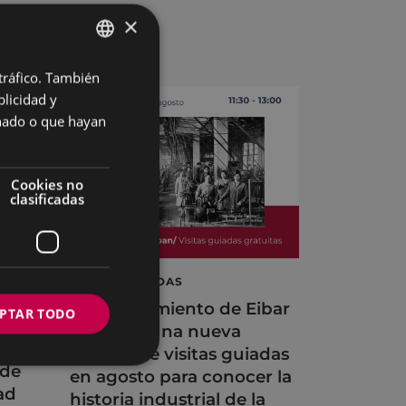
×
 tráfico. También
BASQUE
licidad y
SPANISH
onado o que hayan
Cookies no
clasificadas
VISITAS GUIADAS
El Ayuntamiento de Eibar
PTAR TODO
ibar
organiza una nueva
edición de visitas guiadas
 de
en agosto para conocer la
ad
historia industrial de la