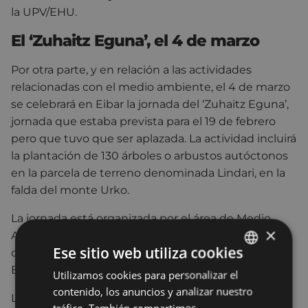
la UPV/EHU.
El ‘Zuhaitz Eguna’, el 4 de marzo
Por otra parte, y en relación a las actividades
relacionadas con el medio ambiente, el 4 de marzo
se celebrará en Eibar la jornada del ‘Zuhaitz Eguna’,
jornada que estaba prevista para el 19 de febrero
pero que tuvo que ser aplazada. La actividad incluirá
la plantación de 130 árboles o arbustos autóctonos
en la parcela de terreno denominada Lindari, en la
falda del monte Urko.
La jornada está organizada por el área de Medio
×
Ambiente del Ayuntamiento de Eibar, en
Ese sitio web utiliza cookies
colaboración con el Club Deportivo Eibar, Eibarko
Baso Biziak y la Fundación Lurgaia
Utilizamos cookies para personalizar el
BASQUE
contenido, los anuncios y analizar nuestro
SPANISH
La subida a la parcela de Lindari se realizará en
tráfico. También compartimos