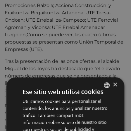
Promociones Balzola; Acciona Construcción; y
Eraikuntza Birgaikuntza Artapena. UTE Tecsa-
Ondoan; UTE Errebal Iza-Campezo; UTE Ferrovial
Agroman y Viconsa; UTE Errebal Amenabar
Lurgoien;Como se puede ver, las cuatro últimas
propuestas se presentan como Unión Temporal de
Empresas (UTE).
Tras la presentación de las once ofertas, el alcalde
Miguel de los Toyos ha destacado que “el elevado
número de empresas que se ha presentado a la
×
licitación demuestra el notable interés por
Ese sitio web utiliza cookies
acometer los trabajos”. Además, ha destacado que
“se vienen cumpliendo de forma estricta los plazos
Utilizamos cookies para personalizar el
BASQUE
marcados por la Ley de Contratación para las
contenido, los anuncios y analizar nuestro
SPANISH
Administraciones Públicas. Vamos a seguir
tráfico. También compartimos
cumpliendo nuestros compromisos para que esta
información sobre su uso de nuestro sitio
infraestructura estratégica para la ciudad sea una
con nuestros socios de publicidad y