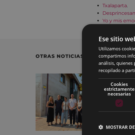
Txalaparta
.
Desprincesa
Yo y mis emo
Ese sitio we
Utilizamos cookie
compartimos infor
OTRAS NOTICIAS
análisis, quiene
recopilado a parti
Cookies
estrictamente
necesarias
MOSTRAR DE