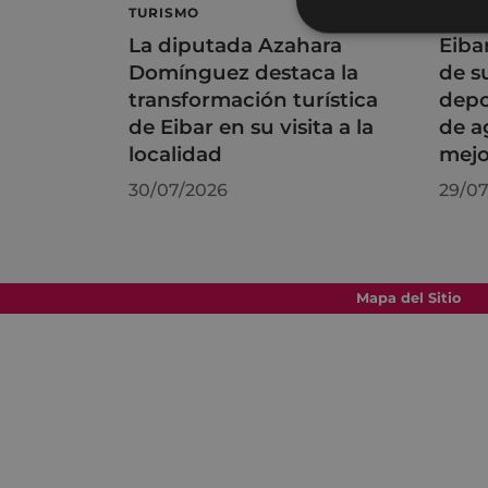
TURISMO
DEPO
La diputada Azahara
Eiba
Domínguez destaca la
de s
transformación turística
depo
de Eibar en su visita a la
de a
localidad
mejo
30/07/2026
29/07
Mapa del Sitio