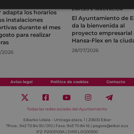
RTES
DESARROLLO ECONÓMICO,
EMPLEO E INNOVACIÓN
r adapta los horarios
El Ayuntamiento de E
us instalaciones
da la bienvenida al
rtivas durante el mes
proyecto empresarial
gosto para realizar
Hansa-Flex en la ciud
ras
28/07/2026
/2026
Aviso legal
Política de cookies
Contacto
Todas las redes sociales del Ayuntamiento
Eibarko Udala - Untzaga plaza, 1 | 20600 Eibar
Tfnoa.: 943 70 84 00 / 010 | Faxa: 943 70 84 16 | pegora@eibar.eus
IFZ: P2003100A | DIR3 L01200300