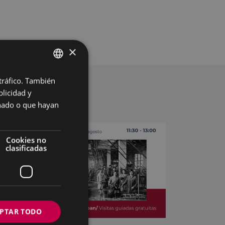
×
 tráfico. También
BASQUE
licidad y
SPANISH
onado o que hayan
Cookies no
clasificadas
PTAR TODO